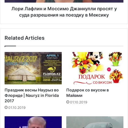
р
и
е
н
Лори Лафлин и Моссимо Джаннулли просят у
д
и
суда разрешения на поездку в Мексику
л
М
а
о
г
с
а
Related Articles
с
е
и
т
м
п
о
о
Д
т
ж
р
а
а
н
т
н
Праздник весны Наурыз во
Подарок со вкусом в
и
у
Флориде | Nauryz in Florida
Майами
т
л
2017
01.10.2019
ь
л
01.10.2019
2
и
м
п
и
р
л