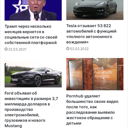
о
л
с
и
я
а
т
р
у
Tesla отзывает 53 822
Трамп через несколько
д
с
автомобилей с функцией
месяцев вернется в
а
у
«полного автономного
социальные сети со своей
д
вождения»
д
собственной платформой
о
а
02.02.2022
22.03.2021
л
р
л
а
а
з
р
р
о
е
в
ш
н
е
Ford объявил об
а
Pornhub удаляет
н
инвестициях в размере 3,7
большинство своих видео
п
и
миллиарда долларов в
после того, как
о
я
производство
расследование выявило
д
н
электромобилей,
жестокое обращение с
г
грузовиков и нового
а
детьми
о
Mustang
п