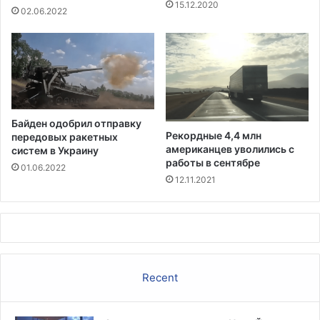
15.12.2020
т
о
02.06.2022
о
е
в
з
к
д
у
к
к
у
л
в
е
М
Байден одобрил отправку
с
е
Рекордные 4,4 млн
передовых ракетных
н
к
американцев уволились с
систем в Украину
ы
с
работы в сентябре
01.06.2022
м
и
12.11.2021
п
к
о
у
ж
а
р
а
Recent
м