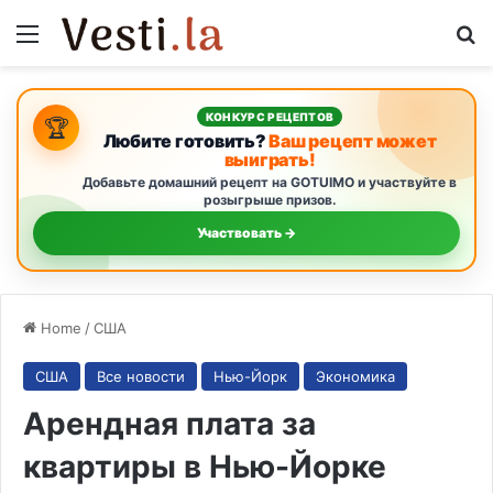
Menu
S
КОНКУРС РЕЦЕПТОВ
🏆
Любите готовить?
Ваш рецепт может
выиграть!
Добавьте домашний рецепт на GOTUIMO и участвуйте в
розыгрыше призов.
Участвовать →
Home
/
США
США
Все новости
Нью-Йорк
Экономика
Арендная плата за
квартиры в Нью-Йорке