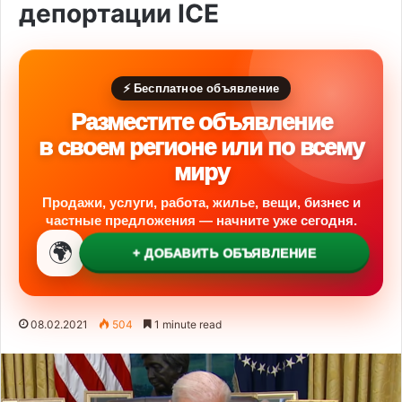
депортации ICE
⚡ Бесплатное объявление
Разместите объявление
в своем регионе или по всему
миру
Продажи, услуги, работа, жилье, вещи, бизнес и
частные предложения — начните уже сегодня.
🌍
+ ДОБАВИТЬ ОБЪЯВЛЕНИЕ
08.02.2021
504
1 minute read