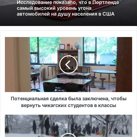
Россия больше не получит американских
01.07.2026
льгот: что это значит и к чему приведёт
П
Исследование показало, что в Портленде
о
самый высокий уровень угона
т
автомобилей на душу населения в США
е
н
ц
и
а
л
ь
Потенциальная сделка была заключена, чтобы
н
вернуть чикагских студентов в классы
а
я
В
с
т
д
о
е
р