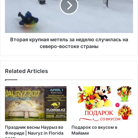
л
а
к
я
а
к
б
р
ы
у
л
п
Вторая крупная метель за неделю случилась на
а
н
северо-востоке страны
з
а
а
я
к
м
Related Articles
л
е
ю
т
ч
е
е
л
н
ь
а
з
,
а
ч
н
т
е
Праздник весны Наурыз во
Подарок со вкусом в
о
д
Флориде | Nauryz in Florida
Майами
б
е