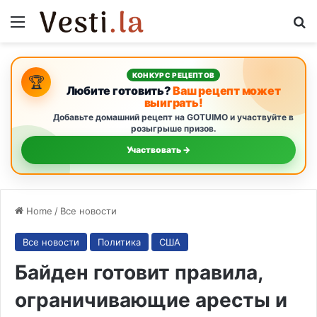
Menu
S
КОНКУРС РЕЦЕПТОВ
🏆
Любите готовить?
Ваш рецепт может
выиграть!
Добавьте домашний рецепт на GOTUIMO и участвуйте в
розыгрыше призов.
Участвовать →
Home
/
Все новости
Все новости
Политика
США
Байден готовит правила,
ограничивающие аресты и