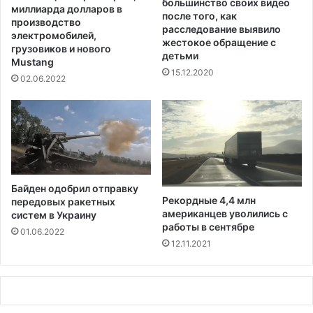
большинство своих видео
е
о
миллиарда долларов в
после того, как
н
с
производство
расследование выявило
т
т
электромобилей,
жестокое обращение с
о
грузовиков и нового
о
детьми
Mustang
в
к
15.12.2020
в
е
02.06.2022
к
с
л
т
а
р
с
а
с
н
ы
ы
Байден одобрил отправку
Рекордные 4,4 млн
передовых ракетных
американцев уволились с
систем в Украину
работы в сентябре
01.06.2022
12.11.2021