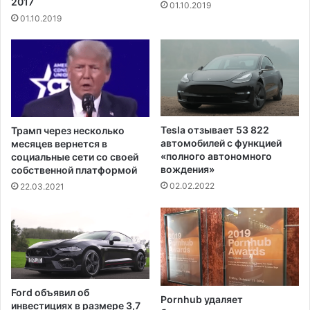
2017
01.10.2019
ы
л
01.10.2019
в
ю
е
с
р
л
н
у
у
ч
т
и
ь
л
ч
а
Tesla отзывает 53 822
Трамп через несколько
и
с
автомобилей с функцией
месяцев вернется в
к
ь
«полного автономного
социальные сети со своей
а
вождения»
н
собственной платформой
г
а
02.02.2022
22.03.2021
с
с
к
е
и
в
х
е
с
р
т
о
у
-
Ford объявил об
д
Pornhub удаляет
в
инвестициях в размере 3,7