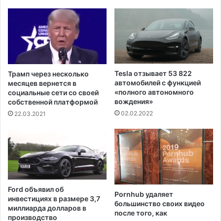
2
М
4
е
м
к
и
с
г
и
р
к
а
и
Tesla отзывает 53 822
Трамп через несколько
н
и
автомобилей с функцией
месяцев вернется в
т
К
«полного автономного
социальные сети со своей
а
вождения»
а
собственной платформой
,
н
02.02.2022
22.03.2021
о
а
б
д
в
ы
и
д
н
л
я
я
е
п
Ford объявил об
м
Pornhub удаляет
о
инвестициях в размере 3,7
ы
большинство своих видео
л
миллиарда долларов в
после того, как
х
н
производство