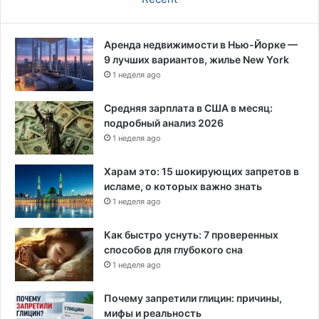
ю
т
д
о
е
б
Аренда недвижимости в Нью-Йорке —
й
ы
9 лучших вариантов, жилье New York
п
1 неделя ago
р
о
Средняя зарплата в США в месяц:
е
подробный анализ 2026
х
1 неделя ago
а
т
Харам это: 15 шокирующих запретов в
ь
исламе, о которых важно знать
в
1 неделя ago
г
л
Как быстро уснуть: 7 проверенных
у
способов для глубокого сна
б
1 неделя ago
ь
С
Почему запретили глицин: причины,
Ш
мифы и реальность
А