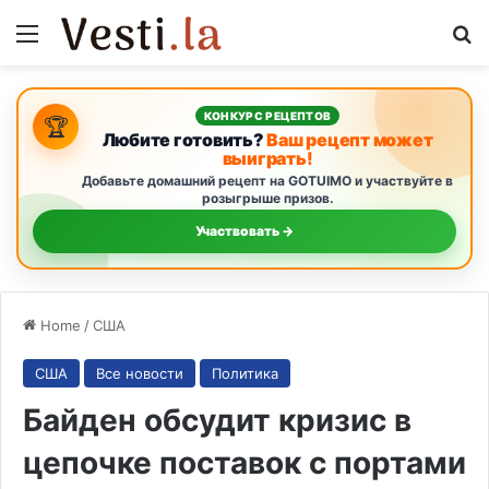
Menu
S
КОНКУРС РЕЦЕПТОВ
🏆
Любите готовить?
Ваш рецепт может
выиграть!
Добавьте домашний рецепт на GOTUIMO и участвуйте в
розыгрыше призов.
Участвовать →
Home
/
США
США
Все новости
Политика
Байден обсудит кризис в
цепочке поставок с портами