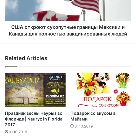
к
т
р
р
о
у
ю
л
т
США откроют сухопутные границы Мексики и
я
с
Канады для полностью вакцинированных людей
Т
у
е
х
х
о
а
Related Articles
п
с
у
а
т
а
н
р
ы
е
е
с
г
т
р
о
а
Праздник весны Наурыз во
Подарок со вкусом в
в
н
Флориде | Nauryz in Florida
Майами
а
и
2017
01.10.2019
л
ц
01.10.2019
и
ы