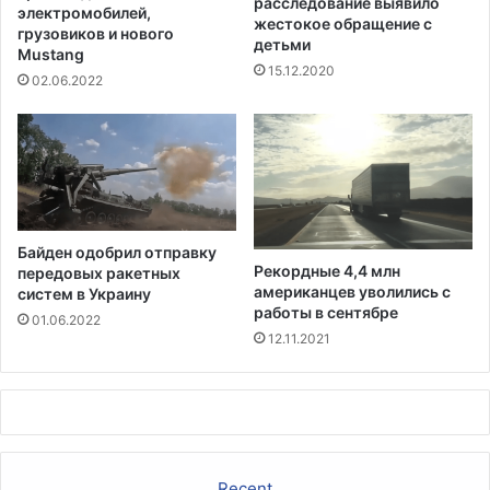
расследование выявило
в
о
электромобилей,
жестокое обращение с
и
грузовиков и нового
с
детьми
с
Mustang
т
15.12.2020
п
ь
02.06.2022
о
ю
л
в
ь
а
з
к
о
ц
в
и
а
н
Байден одобрил отправку
н
и
Рекордные 4,4 млн
передовых ракетных
и
р
американцев уволились с
систем в Украину
и
о
работы в сентябре
01.06.2022
п
в
12.11.2021
о
а
е
н
з
н
д
ы
а
х
,
л
Recent
ч