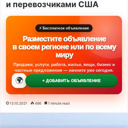
и перевозчиками США
⚡ Бесплатное объявление
Разместите объявление
в своем регионе или по всему
миру
Продажи, услуги, работа, жилье, вещи, бизнес и
частные предложения — начните уже сегодня.
🌍
+ ДОБАВИТЬ ОБЪЯВЛЕНИЕ
13.10.2021
486
1 minute read