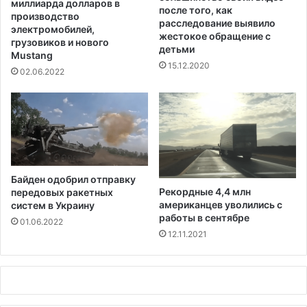
миллиарда долларов в
после того, как
о
е
производство
расследование выявило
н
р
электромобилей,
жестокое обращение с
н
о
грузовиков и нового
детьми
ы
Mustang
с
15.12.2020
м
т
02.06.2022
з
а
а
ч
к
и
о
с
н
л
о
а
д
с
Байден одобрил отправку
а
л
Рекордные 4,4 млн
передовых ракетных
т
у
американцев уволились с
систем в Украину
е
ч
работы в сентябре
01.06.2022
л
а
12.11.2021
ь
е
с
в
т
д
в
е
о
л