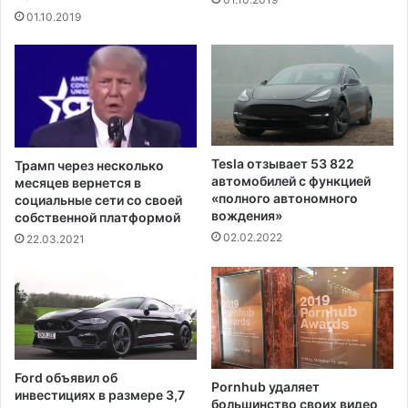
с
1
01.10.2019
о
9
о
п
т
р
в
е
е
в
т
ы
с
с
т
и
Tesla отзывает 53 822
Трамп через несколько
в
л
автомобилей с функцией
месяцев вернется в
и
о
«полного автономного
социальные сети со своей
и
1
вождения»
собственной платформой
с
0
02.02.2022
22.03.2021
и
0
м
0
м
0
и
0
г
п
р
о
а
м
Ford объявил об
ц
Pornhub удаляет
е
инвестициях в размере 3,7
и
большинство своих видео
р