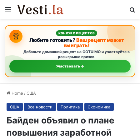
Menu
S
КОНКУРС РЕЦЕПТОВ
🏆
Любите готовить?
Ваш рецепт может
выиграть!
Добавьте домашний рецепт на GOTUIMO и участвуйте в
розыгрыше призов.
Участвовать →
Home
/
США
США
Все новости
Политика
Экономика
Байден объявил о плане
повышения заработной