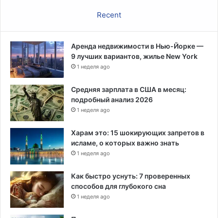
м
ь
Recent
т
а
-
Аренда недвижимости в Нью-Йорке —
ш
9 лучших вариантов, жилье New York
т
1 неделя ago
а
м
м
Средняя зарплата в США в месяц:
а
подробный анализ 2026
1 неделя ago
Харам это: 15 шокирующих запретов в
исламе, о которых важно знать
1 неделя ago
Как быстро уснуть: 7 проверенных
способов для глубокого сна
1 неделя ago