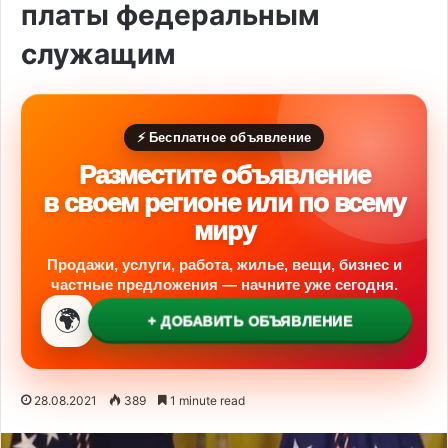
платы федеральным
служащим
⚡ Бесплатное объявление
Разместите объявление
в своем регионе или по всему
миру
Продажи, услуги, работа, жилье, вещи, бизнес и
частные предложения — начните уже сегодня.
🌍
+ ДОБАВИТЬ ОБЪЯВЛЕНИЕ
28.08.2021
389
1 minute read