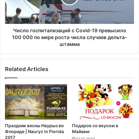
а
г
м
о
в
с
р
п
е
и
Число госпитализаций с Covid-19 превысило
м
т
100 000 по мере роста числа случаев дельта-
е
а
штамма
н
л
н
и
ы
з
й
Related Articles
а
в
ц
ъ
и
е
й
з
с
д
C
в
o
С
v
Ш
i
Праздник весны Наурыз во
Подарок со вкусом в
А
d
Флориде | Nauryz in Florida
Майами
в
-
2017
01.10.2019