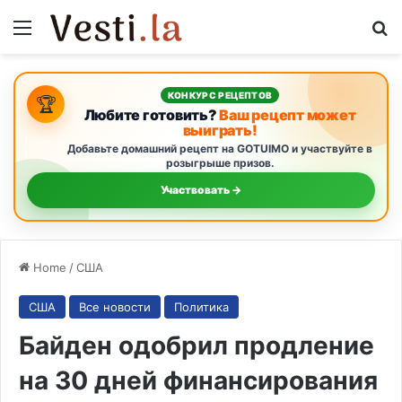
Menu
S
КОНКУРС РЕЦЕПТОВ
🏆
Любите готовить?
Ваш рецепт может
выиграть!
Добавьте домашний рецепт на GOTUIMO и участвуйте в
розыгрыше призов.
Участвовать →
Home
/
США
США
Все новости
Политика
Байден одобрил продление
на 30 дней финансирования