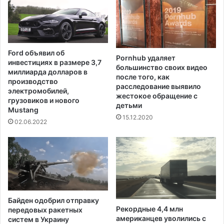
д
т
н
о
и
р
к
д
о
л
Ford объявил об
в
Pornhub удаляет
я
инвестициях в размере 3,7
большинство своих видео
с
п
миллиарда долларов в
после того, как
н
р
производство
расследование выявило
е
а
электромобилей,
жестокое обращение с
п
грузовиков и нового
з
детьми
р
Mustang
д
15.12.2020
и
н
02.06.2022
в
и
и
ч
т
н
ы
ы
м
х
и
в
с
е
Байден одобрил отправку
у
ч
Рекордные 4,4 млн
передовых ракетных
п
е
американцев уволились с
систем в Украину