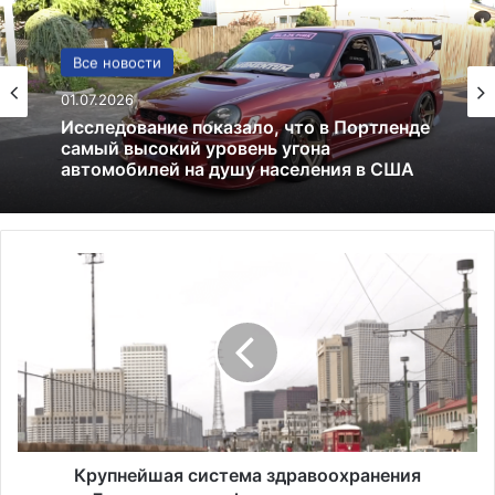
Политика
Все новости
24.06.2025
Россия больше не получит американских
01.07.2026
льгот: что это значит и к чему приведёт
К
Исследование показало, что в Портленде
р
самый высокий уровень угона
у
автомобилей на душу населения в США
п
н
е
й
ш
а
я
Крупнейшая система здравоохранения