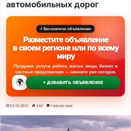
автомобильных дорог
⚡ Бесплатное объявление
Разместите объявление
в своем регионе или по всему
миру
Продажи, услуги, работа, жилье, вещи, бизнес и
частные предложения — начните уже сегодня.
🌍
+ ДОБАВИТЬ ОБЪЯВЛЕНИЕ
03.10.2021
440
1 minute read