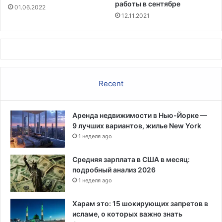
р
р
работы в сентябре
01.06.2022
у
и
12.11.2021
г
н
а
о
м
к
и
Recent
Аренда недвижимости в Нью-Йорке —
9 лучших вариантов, жилье New York
1 неделя ago
Средняя зарплата в США в месяц:
подробный анализ 2026
1 неделя ago
Харам это: 15 шокирующих запретов в
исламе, о которых важно знать