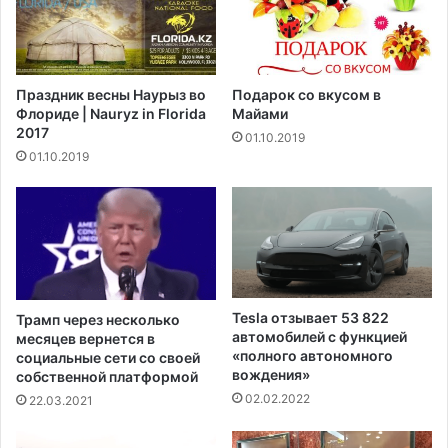
Л
ь
у
з
и
о
з
в
Праздник весны Наурыз во
Подарок со вкусом в
и
а
Флориде | Nauryz in Florida
Майами
а
т
2017
01.10.2019
н
ь
01.10.2019
ы
о
ш
к
т
о
р
н
а
н
ф
ы
у
й
е
в
Tesla отзывает 53 822
Трамп через несколько
т
е
автомобилей с функцией
месяцев вернется в
с
н
«полного автономного
социальные сети со своей
о
вождения»
т
собственной платформой
т
и
02.02.2022
22.03.2021
р
л
у
я