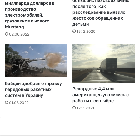
большинство своих видео
п
миллиарда долларов в
после того, как
р
и
производство
расследование выявило
а
т
электромобилей,
жестокое обращение с
л
грузовиков и нового
о
детьми
и
Mustang
л
15.12.2020
з
и
02.06.2022
а
я
ц
Д
и
ж
ю
о
,
р
к
д
о
ж
Байден одобрил отправку
т
и
Рекордные 4,4 млн
передовых ракетных
о
и
американцев уволились с
систем в Украину
р
в
работы в сентябре
01.06.2022
ы
А
12.11.2021
е
т
д
л
о
а
л
н
ж
т