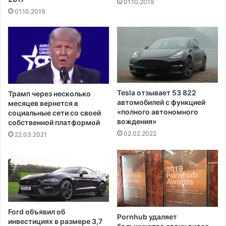
01.10.2019
о
т
01.10.2019
ш
е
е
с
н
т
и
а
и
н
з
т
а
ы
я
с
Tesla отзывает 53 822
Трамп через несколько
в
о
автомобилей с функцией
месяцев вернется в
и
б
«полного автономного
социальные сети со своей
т
вождения»
и
собственной платформой
е
р
02.02.2022
22.03.2021
л
а
е
ю
й
т
н
с
а
я
н
у
а
К
Ford объявил об
т
Pornhub удаляет
а
инвестициях в размере 3,7
у