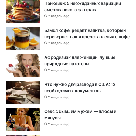
Панкейки: 5 неожиданных вариаций
н
американского завтрака
о
2 недели ago
г
о
Бамбл кофе: рецепт напитка, который
ж
перевернет ваши представления о кофе
и
2 недели ago
т
е
Афродизиак для женщин: лучшие
л
природные патогены
я
2 недели ago
Что нужно для развода в США: 12
необходимых документов
2 недели ago
Секс с бывшим мужем — плюсы и
минусы
2 недели ago