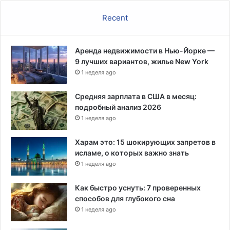
н
е
Recent
ы
м
о
б
Аренда недвижимости в Нью-Йорке —
р
9 лучших вариантов, жилье New York
а
1 неделя ago
з
о
Средняя зарплата в США в месяц:
м
подробный анализ 2026
н
1 неделя ago
е
п
Харам это: 15 шокирующих запретов в
о
исламе, о которых важно знать
л
1 неделя ago
у
ч
Как быстро уснуть: 7 проверенных
и
способов для глубокого сна
л
1 неделя ago
и
з