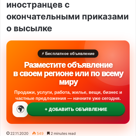
иностранцев с
окончательными приказами
о высылке
⚡ Бесплатное объявление
Разместите объявление
в своем регионе или по всему
миру
Продажи, услуги, работа, жилье, вещи, бизнес и
частные предложения — начните уже сегодня.
🌍
+ ДОБАВИТЬ ОБЪЯВЛЕНИЕ
22.11.2020
549
2 minutes read