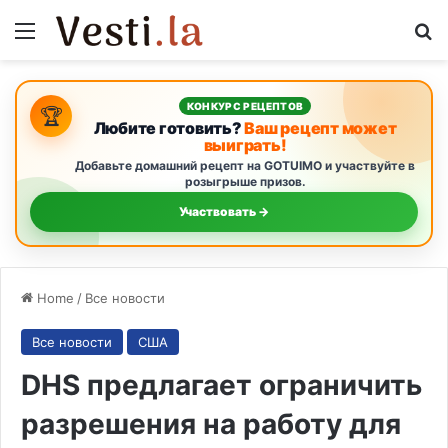
Menu
S
КОНКУРС РЕЦЕПТОВ
🏆
Любите готовить?
Ваш рецепт может
выиграть!
Добавьте домашний рецепт на GOTUIMO и участвуйте в
розыгрыше призов.
Участвовать →
Home
/
Все новости
Все новости
США
DHS предлагает ограничить
разрешения на работу для