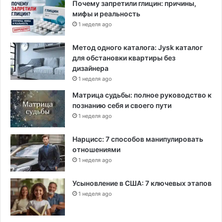
Почему запретили глицин: причины,
а
мифы и реальность
к
о
1 неделя ago
н
н
Метод одного каталога: Jysk каталог
о
для обстановки квартиры без
г
дизайнера
о
1 неделя ago
с
Матрица судьбы: полное руководство к
т
познанию себя и своего пути
а
1 неделя ago
т
у
с
Нарцисс: 7 способов манипулировать
а
отношениями
п
1 неделя ago
о
с
Усыновление в США: 7 ключевых этапов
т
1 неделя ago
о
я
н