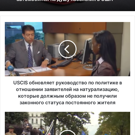
U
S
C
I
S
о
б
н
о
в
USCIS обновляет руководство по политике в
л
отношении заявителей на натурализацию,
я
которые должным образом не получили
е
законного статуса постоянного жителя
т
р
С
у
т
к
о
о
р