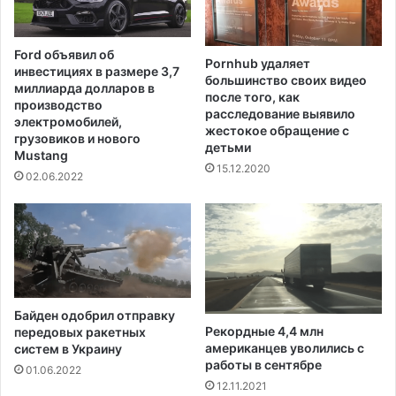
о
е
и
н
к
и
Ford объявил об
р
Pornhub удаляет
я
инвестициях в размере 3,7
большинство своих видео
и
м
миллиарда долларов в
после того, как
п
е
производство
расследование выявило
т
д
электромобилей,
жестокое обращение с
о
грузовиков и нового
в
детьми
Mustang
-
е
15.12.2020
р
д
02.06.2022
е
я
п
р
е
с
с
и
Байден одобрил отправку
и
Рекордные 4,4 млн
передовых ракетных
американцев уволились с
систем в Украину
работы в сентябре
01.06.2022
12.11.2021