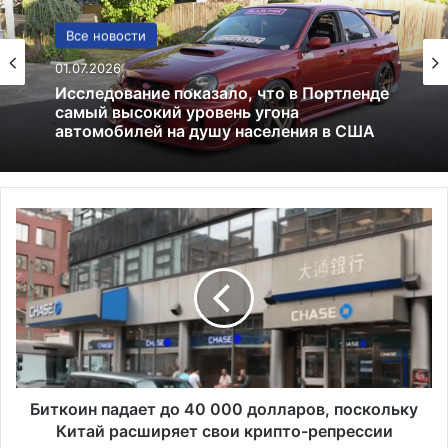
Лекарства и аптеки
Все новости
05.05.2026
Глицин — это фейк или реальное
01.07.2026
средство
Б
Исследование показало, что в Портленде
и
самый высокий уровень угона
т
автомобилей на душу населения в США
к
о
и
н
п
а
д
Биткоин падает до 40 000 долларов, поскольку
а
Китай расширяет свои крипто-репрессии