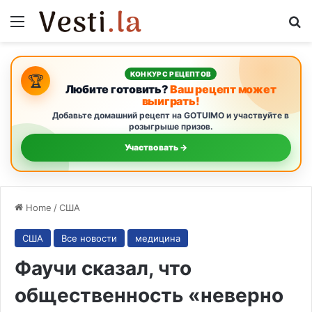
Menu
S
КОНКУРС РЕЦЕПТОВ
🏆
Любите готовить?
Ваш рецепт может
выиграть!
Добавьте домашний рецепт на GOTUIMO и участвуйте в
розыгрыше призов.
Участвовать →
Home
/
США
США
Все новости
медицина
Фаучи сказал, что
общественность «неверно