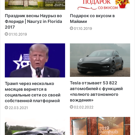
о
н
л
а
Праздник весны Наурыз во
Подарок со вкусом в
ь
в
Флориде | Nauryz in Florida
Майами
к
л
2017
01.10.2019
у
и
01.10.2019
К
в
и
а
т
е
а
т
й
с
р
я
а
п
с
о
Tesla отзывает 53 822
Трамп через несколько
ш
с
автомобилей с функцией
месяцев вернется в
и
л
«полного автономного
социальные сети со своей
р
вождения»
е
собственной платформой
я
н
02.02.2022
22.03.2021
е
а
т
п
с
а
в
д