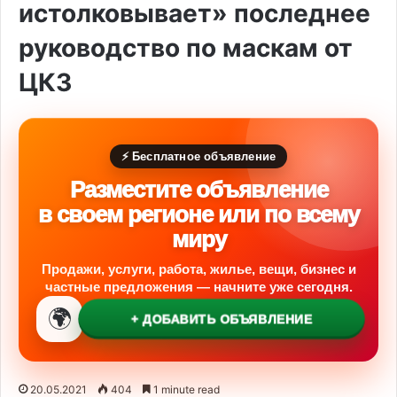
истолковывает» последнее
руководство по маскам от
ЦКЗ
⚡ Бесплатное объявление
Разместите объявление
в своем регионе или по всему
миру
Продажи, услуги, работа, жилье, вещи, бизнес и
частные предложения — начните уже сегодня.
🌍
+ ДОБАВИТЬ ОБЪЯВЛЕНИЕ
20.05.2021
404
1 minute read