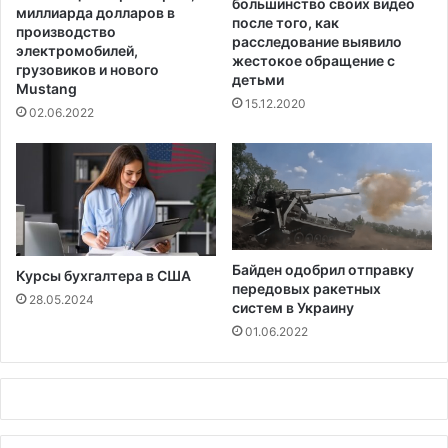
большинство своих видео
ы
д
миллиарда долларов в
после того, как
о
л
производство
расследование выявило
т
я
электромобилей,
жестокое обращение с
C
в
грузовиков и нового
детьми
o
Mustang
ы
15.12.2020
v
п
02.06.2022
i
у
d
с
-
к
1
н
9
и
к
о
Байден одобрил отправку
Курсы бухгалтера в США
в
передовых ракетных
,
28.05.2024
систем в Украину
п
01.06.2022
о
с
т
р
а
д