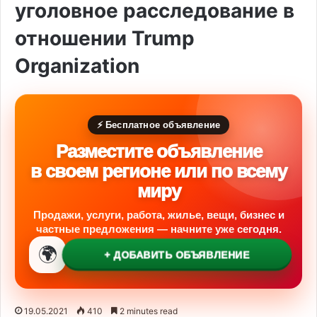
уголовное расследование в
отношении Trump
Organization
⚡ Бесплатное объявление
Разместите объявление
в своем регионе или по всему
миру
Продажи, услуги, работа, жилье, вещи, бизнес и
частные предложения — начните уже сегодня.
🌍
+ ДОБАВИТЬ ОБЪЯВЛЕНИЕ
19.05.2021
410
2 minutes read