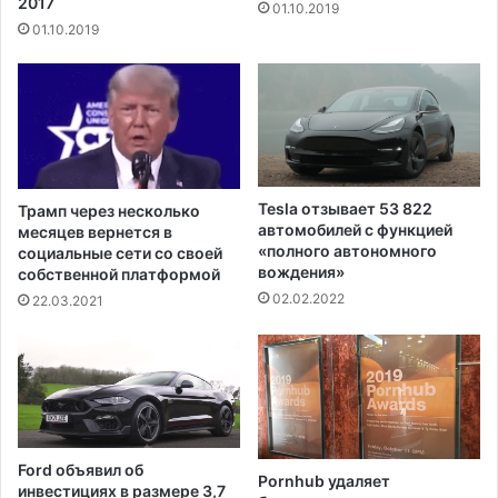
2017
01.10.2019
и
р
01.10.2019
с
а
в
з
о
м
ю
е
п
р
е
е
р
7
в
0
Tesla отзывает 53 822
Трамп через несколько
у
0
автомобилей с функцией
месяцев вернется в
ю
0
«полного автономного
социальные сети со своей
д
0
вождения»
собственной платформой
о
0
02.02.2022
22.03.2021
з
д
у
о
в
л
а
л
к
а
ц
р
и
о
Ford объявил об
н
Pornhub удаляет
в
инвестициях в размере 3,7