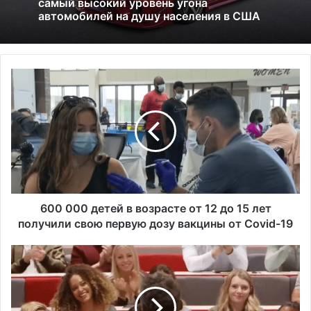
льгот: что это значит и к чему приведёт
6
0
0
0
0
0
д
е
т
е
600 000 детей в возрасте от 12 до 15 лет
й
получили свою первую дозу вакцины от Covid-19
в
в
У
о
н
з
и
р
в
а
е