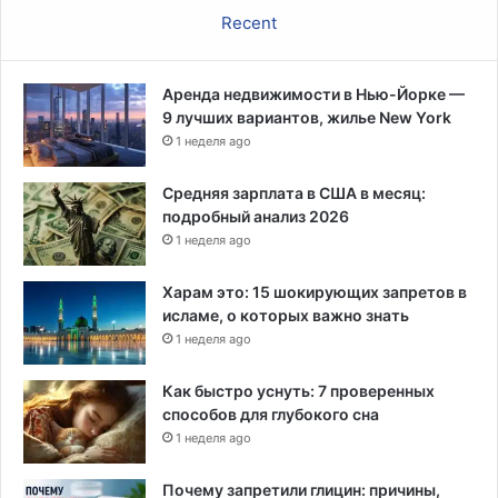
Recent
а
в
ш
и
Аренда недвижимости в Нью-Йорке —
х
9 лучших вариантов, жилье New York
о
1 неделя ago
т
п
Средняя зарплата в США в месяц:
а
подробный анализ 2026
н
1 неделя ago
д
е
Харам это: 15 шокирующих запретов в
м
исламе, о которых важно знать
и
1 неделя ago
и
Как быстро уснуть: 7 проверенных
способов для глубокого сна
1 неделя ago
Почему запретили глицин: причины,