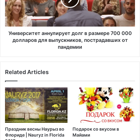
с
р
т
с
е
и
о
т
т
е
Университет аннулирует долг в размере 700 000
1
т
долларов для выпускников, пострадавших от
2
а
пандемии
д
н
о
н
1
у
5
Related Articles
л
л
и
е
р
т
у
п
е
о
т
л
д
у
о
ч
л
Праздник весны Наурыз во
Подарок со вкусом в
и
г
Флориде | Nauryz in Florida
Майами
л
в