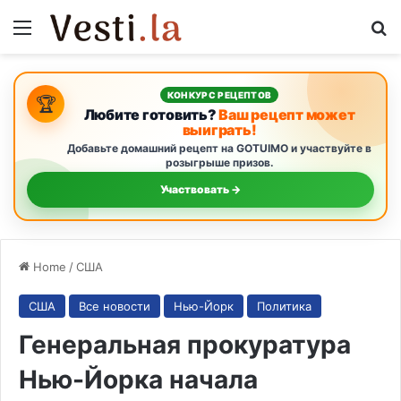
Menu
S
КОНКУРС РЕЦЕПТОВ
🏆
Любите готовить?
Ваш рецепт может
выиграть!
Добавьте домашний рецепт на GOTUIMO и участвуйте в
розыгрыше призов.
Участвовать →
Home
/
США
США
Все новости
Нью-Йорк
Политика
Генеральная прокуратура
Нью-Йорка начала