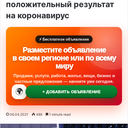
положительный результат
на коронавирус
⚡ Бесплатное объявление
Разместите объявление
в своем регионе или по всему
миру
Продажи, услуги, работа, жилье, вещи, бизнес и
частные предложения — начните уже сегодня.
🌍
+ ДОБАВИТЬ ОБЪЯВЛЕНИЕ
06.04.2021
486
1 minute read