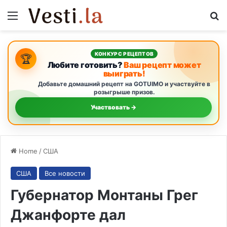
Menu
S
КОНКУРС РЕЦЕПТОВ
🏆
Любите готовить?
Ваш рецепт может
выиграть!
Добавьте домашний рецепт на GOTUIMO и участвуйте в
розыгрыше призов.
Участвовать →
Home
/
США
США
Все новости
Губернатор Монтаны Грег
Джанфорте дал