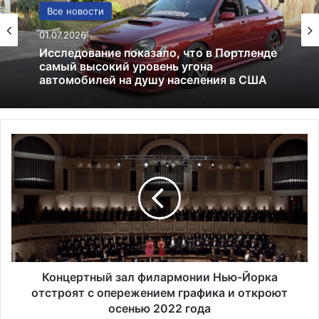
США
Все новости
13.06.2025
01.07.2026
Америка имеет огромный избыток сыра
К
Исследование показало, что в Портленде
о
самый высокий уровень угона
н
автомобилей на душу населения в США
ц
е
р
т
н
ы
й
Концертный зал филармонии Нью-Йорка
з
отстроят с опережением графика и откроют
а
осенью 2022 года