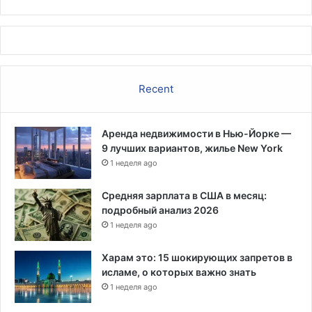
2
г
о
д
а
Recent
Аренда недвижимости в Нью-Йорке —
9 лучших вариантов, жилье New York
1 неделя ago
Средняя зарплата в США в месяц:
подробный анализ 2026
1 неделя ago
Харам это: 15 шокирующих запретов в
исламе, о которых важно знать
1 неделя ago