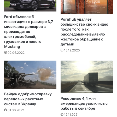
ф
н
и
е
к
Ford объявил об
а
Pornhub удаляет
инвестициях в размере 3,7
большинство своих видео
и
миллиарда долларов в
после того, как
о
производство
расследование выявило
т
электромобилей,
жестокое обращение с
к
грузовиков и нового
детьми
р
Mustang
15.12.2020
о
02.06.2022
ю
т
о
с
е
н
ь
Байден одобрил отправку
ю
Рекордные 4,4 млн
передовых ракетных
2
американцев уволились с
систем в Украину
0
работы в сентябре
01.06.2022
2
12.11.2021