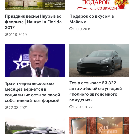
с
е
т
я
Праздник весны Наурыз во
Подарок со вкусом в
р
д
Флориде | Nauryz in Florida
Майами
о
е
2017
01.10.2019
я
р
01.10.2019
т
н
с
ы
о
е
п
п
е
е
р
р
е
е
ж
г
Tesla отзывает 53 822
Трамп через несколько
е
о
автомобилей с функцией
месяцев вернется в
н
в
«полного автономного
социальные сети со своей
и
вождения»
о
собственной платформой
е
р
02.02.2022
22.03.2021
м
ы
г
в
р
В
а
е