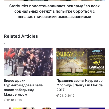
s
р
п
Starbucks приостанавливает рекламу "во всех
о
р
социальных сетях" в попытке бороться с
т
и
ненавистническими высказываниями
е
о
с
с
т
т
у
Related Articles
а
ю
н
т
а
п
в
р
л
о
и
т
в
и
а
в
е
Видео драки
Праздник весны Наурыз во
п
т
Нурмагомедова в зале
Флориде | Nauryz in Florida
л
р
после победы над
2017
а
е
Макгрегором‍
01.10.2019
н
к
01.10.2019
о
л
в
а