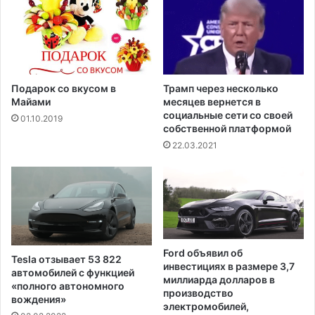
в
м
о
у
з
"
о
в
б
о
н
в
Подарок со вкусом в
Трамп через несколько
о
с
Майами
месяцев вернется в
в
е
социальные сети со своей
01.10.2019
л
собственной платформой
х
е
с
22.03.2021
н
о
и
ц
я
и
р
а
а
л
б
ь
о
н
Ford объявил об
Tesla отзывает 53 822
т
ы
инвестициях в размере 3,7
автомобилей с функцией
ы
х
миллиарда долларов в
«полного автономного
н
с
производство
вождения»
а
е
электромобилей,