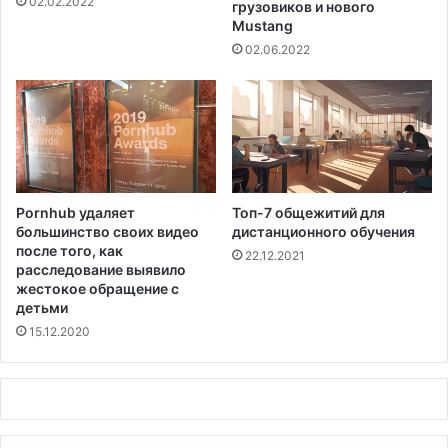
02.02.2022
ф
грузовиков и нового
т
Mustang
о
я
н
х
02.06.2022
е
"
п
в
а
п
н
о
д
п
е
ы
м
т
Pornhub удаляет
Топ-7 общежитий для
и
к
большинство своих видео
дистанционного обучения
и
е
после того, как
22.12.2021
б
расследование выявило
о
жестокое обращение с
р
детьми
о
15.12.2020
т
ь
с
я
с