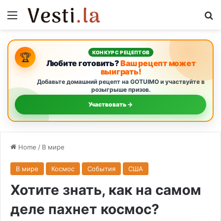
Menu
S
КОНКУРС РЕЦЕПТОВ
🏆
Любите готовить?
Ваш рецепт может
выиграть!
Добавьте домашний рецепт на GOTUIMO и участвуйте в
розыгрыше призов.
Участвовать →
Home
/
В мире
В мире
Космос
События
США
Хотите знать, как на самом
деле пахнет космос?