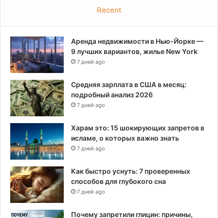
н
Recent
е
н
а
Аренда недвижимости в Нью-Йорке —
в
9 лучших вариантов, жилье New York
и
с
7 дней ago
т
н
Средняя зарплата в США в месяц:
и
подробный анализ 2026
ч
7 дней ago
е
с
Харам это: 15 шокирующих запретов в
к
исламе, о которых важно знать
и
7 дней ago
м
и
Как быстро уснуть: 7 проверенных
в
способов для глубокого сна
ы
7 дней ago
с
к
Почему запретили глицин: причины,
а