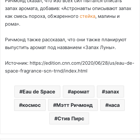
Ричмонд сказал, что изо всех сил пытался описать
запах аромата, добавив: «Астронавты описывают запах
как смесь пороха, обжаренного
стейка
, малины и
рома».
Ричмонд также рассказал, что они также планируют
выпустить аромат под названием «Запах Луны».
Источник: https://edition.cnn.com/2020/06/28/us/eau-de-
space-fragrance-scn-trnd/index.html
Eau de Space
аромат
запах
космос
Мэтт Ричмонд
наса
Стив Пирс