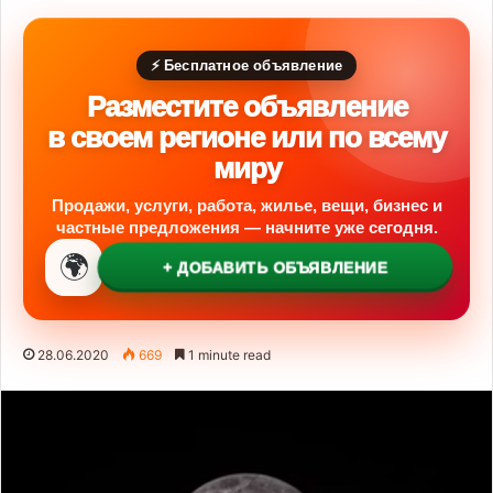
⚡ Бесплатное объявление
Разместите объявление
в своем регионе или по всему
миру
Продажи, услуги, работа, жилье, вещи, бизнес и
частные предложения — начните уже сегодня.
🌍
+ ДОБАВИТЬ ОБЪЯВЛЕНИЕ
28.06.2020
669
1 minute read