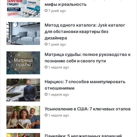
мифы и реальность
з
ы
7 дней ago
в
а
Метод одного каталога: Jysk каталог
н
для обстановки квартиры без
и
дизайнера
я
7 дней ago
м
Матрица судьбы: полное руководство к
и
познанию себя и своего пути
1 неделя ago
Нарцисс: 7 способов манипулировать
отношениями
1 неделя ago
Усыновление в США: 7 ключевых этапов
1 неделя ago
Панкейки: 5 неожиданных вариаций