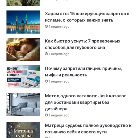
у
л
Харам это: 15 шокирующих запретов в
и
исламе, о которых важно знать
н
1 неделя ago
Как быстро уснуть: 7 проверенных
способов для глубокого сна
1 неделя ago
Почему запретили глицин: причины,
мифы и реальность
1 неделя ago
Метод одного каталога: Jysk каталог
для обстановки квартиры без
дизайнера
1 неделя ago
Матрица судьбы: полное руководство к
познанию себя и своего пути