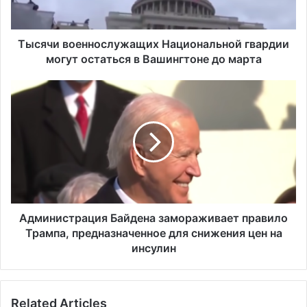
о
е
н
Тысячи военнослужащих Национальной гвардии
н
могут остаться в Вашингтоне до марта
о
с
А
л
д
у
м
ж
и
а
н
щ
и
и
с
х
т
Н
р
а
а
Администрация Байдена замораживает правило
ц
ц
Трампа, предназначенное для снижения цен на
и
и
инсулин
о
я
н
Б
а
а
л
Related Articles
й