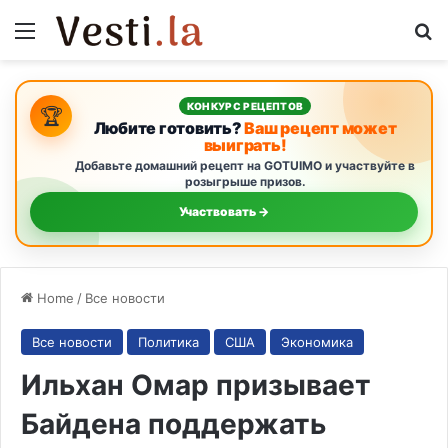
Menu
S
КОНКУРС РЕЦЕПТОВ
🏆
Любите готовить?
Ваш рецепт может
выиграть!
Добавьте домашний рецепт на GOTUIMO и участвуйте в
розыгрыше призов.
Участвовать →
Home
/
Все новости
Все новости
Политика
США
Экономика
Ильхан Омар призывает
Байдена поддержать