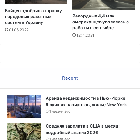
н
о
Байден одобрил отправку
е
Рекордные 4,4 млн
передовых ракетных
д
американцев уволились с
систем в Украину
л
работы в сентябре
01.06.2022
я
12.11.2021
с
н
и
ж
е
н
Recent
и
я
ц
Аренда недвижимости в Нью-Йорке —
е
9 лучших вариантов, жилье New York
н
1 неделя ago
н
а
и
Средняя зарплата в США в месяц:
н
подробный анализ 2026
с
1 неделя ago