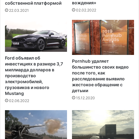
ь
л
вождения»
собственной платформой
с
о
02.02.2022
22.03.2021
я
Т
в
р
В
а
а
м
ш
п
и
а
н
,
Ford объявил об
г
Pornhub удаляет
п
инвестициях в размере 3,7
большинство своих видео
т
р
миллиарда долларов в
после того, как
о
е
производство
расследование выявило
н
д
электромобилей,
жестокое обращение с
е
н
грузовиков и нового
детьми
д
Mustang
а
15.12.2020
о
з
02.06.2022
м
н
а
а
р
ч
т
е
а
н