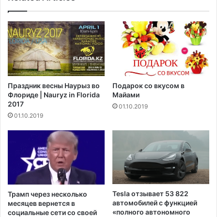
ь
д
н
е
о
н
й
а
г
з
в
а
а
м
р
о
Праздник весны Наурыз во
Подарок со вкусом в
д
р
Флориде | Nauryz in Florida
Майами
и
а
2017
01.10.2019
и
ж
01.10.2019
м
и
о
в
г
а
у
е
т
т
о
п
с
р
т
а
Tesla отзывает 53 822
Трамп через несколько
а
в
автомобилей с функцией
месяцев вернется в
т
и
«полного автономного
социальные сети со своей