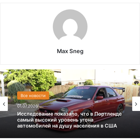
Max Sneg
США
Все новости
13.06.2025
01.07.2026
Америка имеет огромный избыток сыра