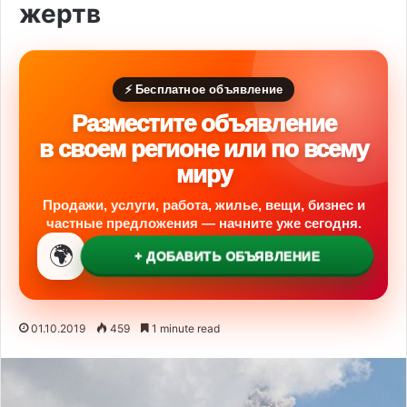
жертв
⚡ Бесплатное объявление
Разместите объявление
в своем регионе или по всему
миру
Продажи, услуги, работа, жилье, вещи, бизнес и
частные предложения — начните уже сегодня.
🌍
+ ДОБАВИТЬ ОБЪЯВЛЕНИЕ
01.10.2019
459
1 minute read