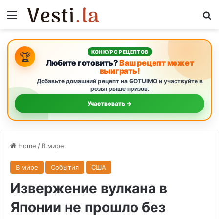
Menu
S
КОНКУРС РЕЦЕПТОВ
🏆
Любите готовить?
Ваш рецепт может
выиграть!
Добавьте домашний рецепт на GOTUIMO и участвуйте в
розыгрыше призов.
Участвовать →
Home
/
В мире
В мире
События
США
Извержение вулкана в
Японии не прошло без