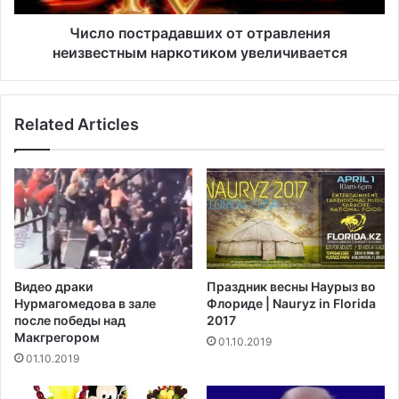
о
т
с
р
Число пострадавших от отравления
к
а
неизвестным наркотиком увеличивается
а
д
ж
а
д
в
Related Articles
ы
ш
м
и
д
х
н
о
е
т
м
о
с
т
т
р
а
а
Видео драки
Праздник весны Наурыз во
н
в
Нурмагомедова в зале
Флориде | Nauryz in Florida
о
л
после победы над
2017
в
е
Макгрегором‍
01.10.2019
и
н
01.10.2019
т
и
с
я