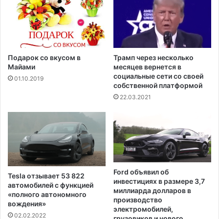
я
н
о
е
п
и
а
з
с
в
н
е
Подарок со вкусом в
Трамп через несколько
е
с
Майами
месяцев вернется в
е
т
социальные сети со своей
01.10.2019
собственной платформой
н
ы
22.03.2021
м
н
а
р
к
о
т
Ford объявил об
Tesla отзывает 53 822
и
инвестициях в размере 3,7
автомобилей с функцией
к
миллиарда долларов в
«полного автономного
о
производство
вождения»
электромобилей,
м
02.02.2022
грузовиков и нового