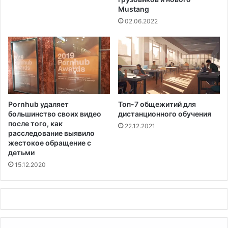
у
Mustang
в
02.06.2022
е
л
и
ч
и
в
а
е
Pornhub удаляет
Топ-7 общежитий для
т
большинство своих видео
дистанционного обучения
с
после того, как
22.12.2021
я
расследование выявило
жестокое обращение с
детьми
15.12.2020