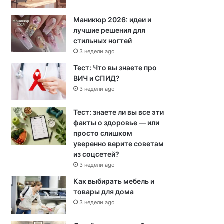
Маникюр 2026: идеи и
лучшие решения для
стильных ногтей
3 недели ago
Тест: Что вы знаете про
ВИЧ и СПИД?
3 недели ago
Тест: знаете ли вы все эти
факты о здоровье — или
просто слишком
уверенно верите советам
из соцсетей?
3 недели ago
Как выбирать мебель и
товары для дома
3 недели ago