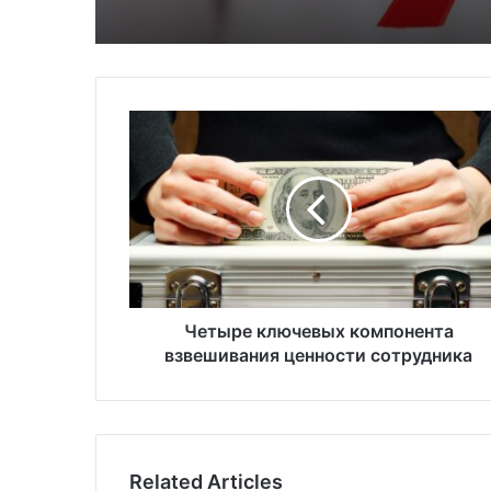
Ч
е
т
ы
р
е
к
л
ю
ч
Четыре ключевых компонента
е
взвешивания ценности сотрудника
в
ы
х
к
о
Related Articles
м