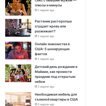
Секс с бывшим мужем —
плюсы и минусы
2 недели ago
Растение расторопша
сгущает кровь или
разжижает?
2 недели ago
Онлайн знакомства в
США: 5 шокирующих
фактов
2 недели ago
Детский день рождение в
Майами, как провести
праздник под открытым
небом
3 недели ago
Необходимая мебель для
съемной квартиры в США
3 недели ago