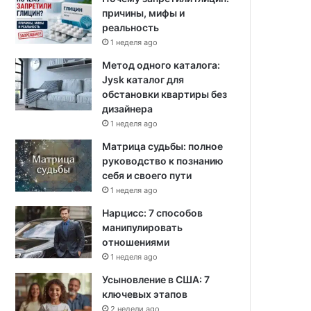
причины, мифы и
реальность
1 неделя ago
Метод одного каталога:
Jysk каталог для
обстановки квартиры без
дизайнера
1 неделя ago
Матрица судьбы: полное
руководство к познанию
себя и своего пути
1 неделя ago
Нарцисс: 7 способов
манипулировать
отношениями
1 неделя ago
Усыновление в США: 7
ключевых этапов
2 недели ago