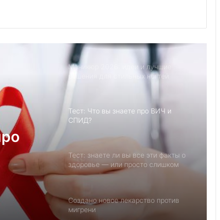
9 лучших мест, чтобы уединиться со
своим партнером
Маникюр 2026: идеи и лучшие
решения для стильных ногтей
Тест: Что вы знаете про ВИЧ и
СПИД?
про
Тест: знаете ли вы все эти факты о
здоровье — или просто слишком
уверенно верите советам из
соцсетей?
Создано новое лекарство против
мигрени