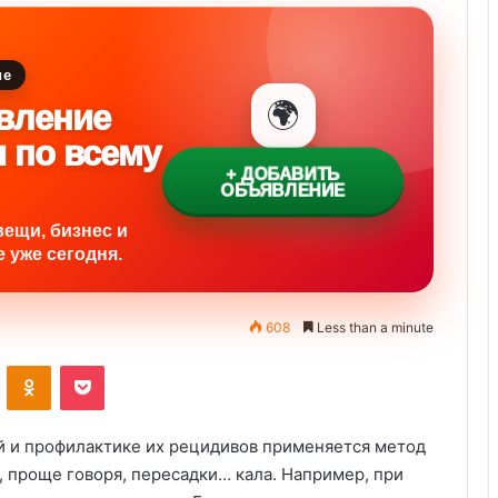
ие
🌍
вление
и по всему
+ ДОБАВИТЬ
ОБЪЯВЛЕНИЕ
вещи, бизнес и
 уже сегодня.
608
Less than a minute
ontakte
Odnoklassniki
Pocket
 и профилактике их рецидивов применяется метод
 проще говоря, пересадки… кала. Например, при