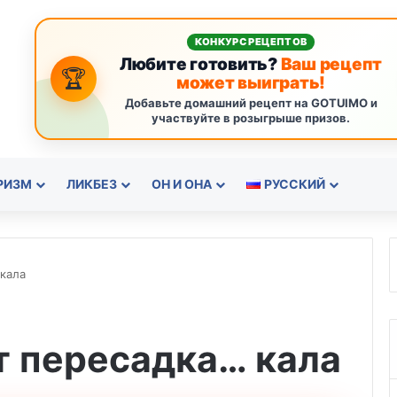
КОНКУРС РЕЦЕПТОВ
Любите готовить?
Ваш рецепт
🏆
может выиграть!
Добавьте домашний рецепт на GOTUIMO и
участвуйте в розыгрыше призов.
РИЗМ
ЛИКБЕЗ
ОН И ОНА
РУССКИЙ
кала
т пересадка… кала