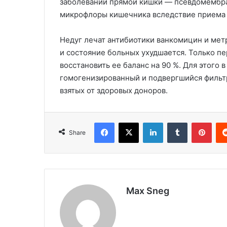
заболевании прямой кишки — псевдомембра
микрофлоры кишечника вследствие приема 
Недуг лечат антибиотики ванкомицин и ме
и состояние больных ухудшается. Только п
восстановить ее баланс на 90 %. Для этого 
гомогенизированный и подвергшийся фильтр
взятых от здоровых доноров.
Facebook
X
LinkedIn
Tumblr
Pinterest
Share
Max Sneg