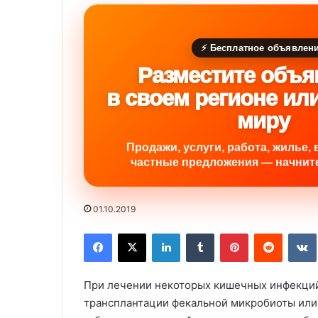
⚡ Бесплатное объявлен
Разместите объя
в своем регионе ил
миру
Продажи, услуги, работа, жилье, 
частные предложения — начните
01.10.2019
Facebook
X
LinkedIn
Tumblr
Pinterest
Reddit
VK
При лечении некоторых кишечных инфекций
трансплантации фекальной микробиоты или,