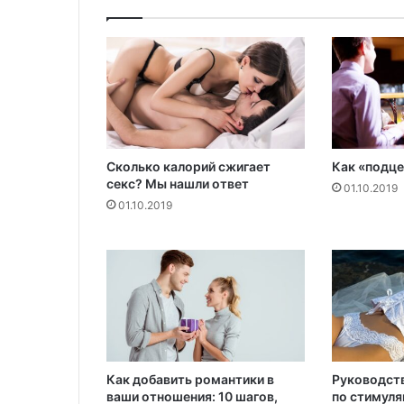
п
о
н
е
н
т
а
в
Сколько калорий сжигает
Как «подце
з
секс? Мы нашли ответ
в
01.10.2019
01.10.2019
е
ш
и
в
а
н
и
я
ц
е
Как добавить романтики в
Руководст
ваши отношения: 10 шагов,
по стимуля
н