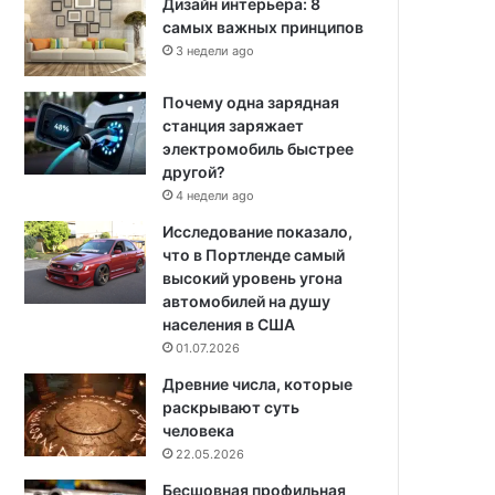
Дизайн интерьера: 8
самых важных принципов
3 недели ago
Почему одна зарядная
станция заряжает
электромобиль быстрее
другой?
4 недели ago
Исследование показало,
что в Портленде самый
высокий уровень угона
автомобилей на душу
населения в США
01.07.2026
Древние числа, которые
раскрывают суть
человека
22.05.2026
Бесшовная профильная