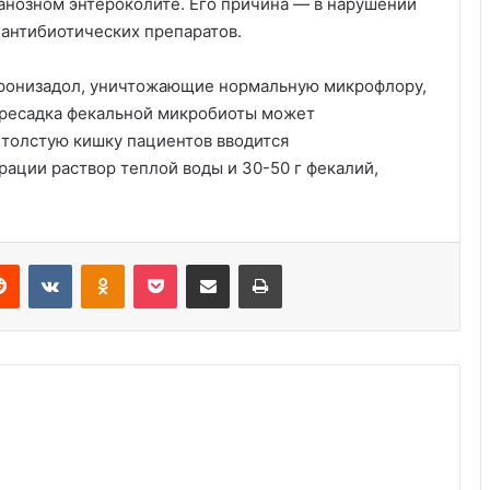
нозном энтероколите. Его причина — в нарушении
антибиотических препаратов.
тронизадол, уничтожающие нормальную микрофлору,
ересадка фекальной микробиоты может
в толстую кишку пациентов вводится
Создано новое лекарство против
мигрени
ации раствор теплой воды и 30-50 г фекалий,
Новое исследование показывает,
что самые счастливые пары делают
Reddit
VKontakte
Odnoklassniki
Pocket
Share via Email
Print
это
Йога смеха: Люди становятся
счастливее после занятий йогой
Советы экспертов по уходу за
всеми вашими любимыми летними
вещами