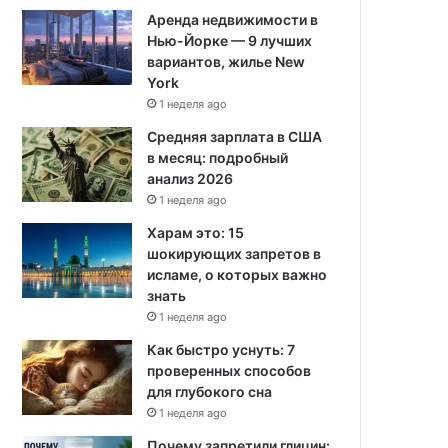
Аренда недвижимости в
Нью-Йорке — 9 лучших
вариантов, жилье New
York
1 неделя ago
Средняя зарплата в США
в месяц: подробный
анализ 2026
1 неделя ago
Харам это: 15
шокирующих запретов в
исламе, о которых важно
знать
1 неделя ago
Как быстро уснуть: 7
проверенных способов
для глубокого сна
1 неделя ago
Почему запретили глицин: