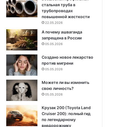
стальная труба в
трубопроводах
повышенной жесткости
22.05.2026
А почему ашваганда
запрещена в России
05.05.2026
Создано новое лекарство
против мигрени
05.05.2026
Можете ли вы изменить
свою личность?
05.05.2026
Крузак 200 (Toyota Land
Cruiser 200): полный гид
по легендарному
внедорожнику