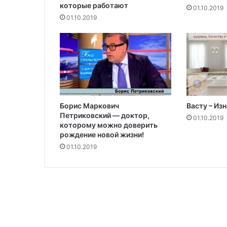
которые работают
н
01.10.2019
о
01.10.2019
с
т
и
с
о
т
р
у
Борис Маркович
Васту – Из
д
Петриковский — доктор,
01.10.2019
н
которому можно доверить
и
рождение новой жизни!
к
01.10.2019
а