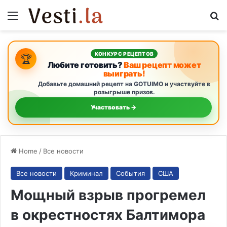
Menu
S
КОНКУРС РЕЦЕПТОВ
🏆
Любите готовить?
Ваш рецепт может
выиграть!
Добавьте домашний рецепт на GOTUIMO и участвуйте в
розыгрыше призов.
Участвовать →
Home
/
Все новости
Все новости
Криминал
События
США
Мощный взрыв прогремел
в окрестностях Балтимора