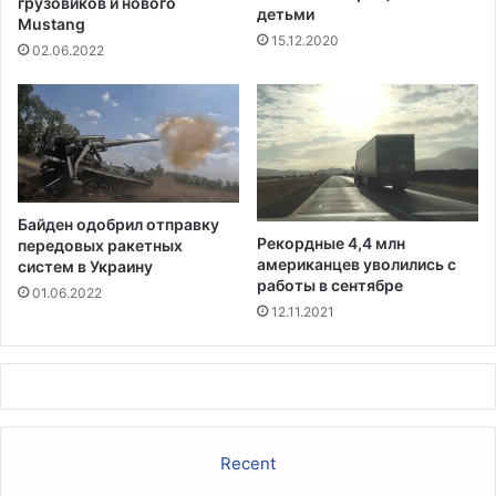
н
грузовиков и нового
детьми
п
Mustang
е
15.12.2020
о
,
02.06.2022
л
с
у
а
ч
м
и
о
л
е
и
м
р
о
Байден одобрил отправку
а
щ
Рекордные 4,4 млн
передовых ракетных
н
н
американцев уволились с
систем в Украину
е
о
работы в сентябре
01.06.2022
н
е
12.11.2021
и
в
я
ш
т
а
т
е
Recent
с
1