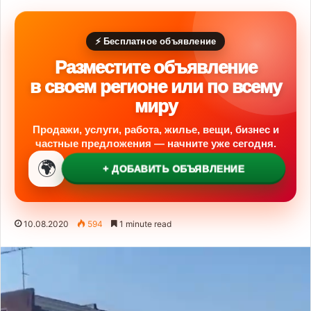
⚡ Бесплатное объявление
Разместите объявление
в своем регионе или по всему
миру
Продажи, услуги, работа, жилье, вещи, бизнес и
частные предложения — начните уже сегодня.
🌍
+ ДОБАВИТЬ ОБЪЯВЛЕНИЕ
10.08.2020
594
1 minute read