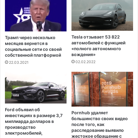
о
и
1
з
0
о
0
ш
ч
л
е
о
Tesla отзывает 53 822
Трамп через несколько
л
в
автомобилей с функцией
месяцев вернется в
о
С
«полного автономного
социальные сети со своей
в
е
вождения»
собственной платформой
е
в
02.02.2022
22.03.2021
к
е
и
р
1
н
3
о
о
й
ф
К
и
а
Ford объявил об
ц
Pornhub удаляет
р
инвестициях в размере 3,7
е
большинство своих видео
о
миллиарда долларов в
после того, как
р
л
производство
расследование выявило
о
и
электромобилей,
жестокое обращение с
в