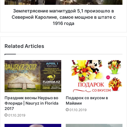
п
с
о
е
Землетрясение магнитудой 5,1 произошло в
р
н
Северной Каролине, самое мощное в штате с
я
и
1916 года
д
е
к
м
о
а
в
Related Articles
г
б
н
ы
и
л
т
о
у
а
д
р
о
е
й
с
5
Праздник весны Наурыз во
Подарок со вкусом в
т
,
Флориде | Nauryz in Florida
Майами
о
1
2017
01.10.2019
в
п
01.10.2019
а
р
н
о