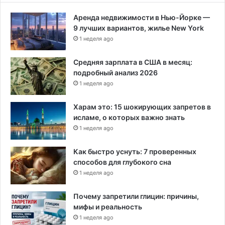
9
Аренда недвижимости в Нью-Йорке —
1
9 лучших вариантов, жилье New York
6
1 неделя ago
г
о
д
Средняя зарплата в США в месяц:
а
подробный анализ 2026
1 неделя ago
Харам это: 15 шокирующих запретов в
исламе, о которых важно знать
1 неделя ago
Как быстро уснуть: 7 проверенных
способов для глубокого сна
1 неделя ago
Почему запретили глицин: причины,
мифы и реальность
1 неделя ago