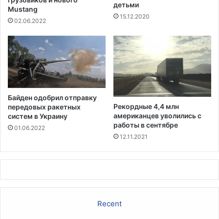
детьми
д
Mustang
п
15.12.2020
и
о
02.06.2022
в
х
а
и
к
Т
ц
р
и
а
н
м
и
п
Байден одобрил отправку
р
а
Рекордные 4,4 млн
передовых ракетных
о
американцев уволились с
систем в Украину
в
работы в сентябре
01.06.2022
а
12.11.2021
н
н
о
г
о
п
Recent
е
р