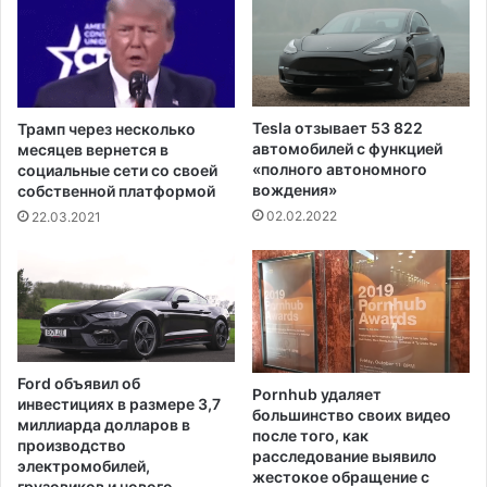
е
и
в
т
з
и
а
к
р
и
а
в
Tesla отзывает 53 822
Трамп через несколько
ж
ы
автомобилей с функцией
месяцев вернется в
е
с
«полного автономного
социальные сети со своей
н
вождения»
ы
собственной платформой
и
л
02.02.2022
22.03.2021
я
к
C
и
O
м
V
и
I
г
D
р
-
а
Ford объявил об
1
Pornhub удаляет
н
инвестициях в размере 3,7
большинство своих видео
9
т
миллиарда долларов в
после того, как
с
о
производство
расследование выявило
р
в
электромобилей,
жестокое обращение с
е
грузовиков и нового
э