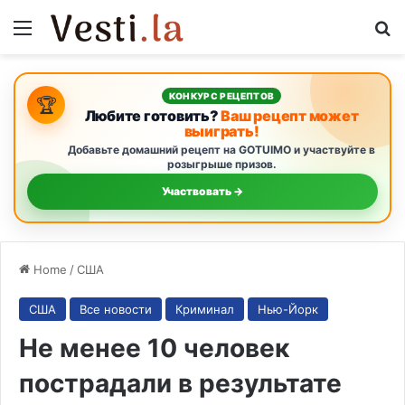
Menu
S
КОНКУРС РЕЦЕПТОВ
🏆
Любите готовить?
Ваш рецепт может
выиграть!
Добавьте домашний рецепт на GOTUIMO и участвуйте в
розыгрыше призов.
Участвовать →
Home
/
США
США
Все новости
Криминал
Нью-Йорк
Не менее 10 человек
пострадали в результате