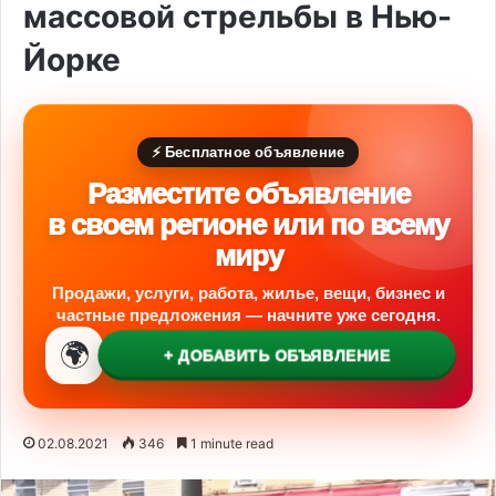
массовой стрельбы в Нью-
Йорке
⚡ Бесплатное объявление
Разместите объявление
в своем регионе или по всему
миру
Продажи, услуги, работа, жилье, вещи, бизнес и
частные предложения — начните уже сегодня.
🌍
+ ДОБАВИТЬ ОБЪЯВЛЕНИЕ
02.08.2021
346
1 minute read