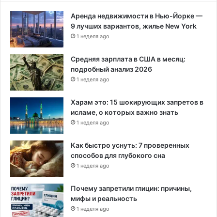
с
Аренда недвижимости в Нью-Йорке —
о
9 лучших вариантов, жилье New York
н
а
1 неделя ago
л
а
Средняя зарплата в США в месяц:
подробный анализ 2026
1 неделя ago
Харам это: 15 шокирующих запретов в
исламе, о которых важно знать
1 неделя ago
Как быстро уснуть: 7 проверенных
способов для глубокого сна
1 неделя ago
Почему запретили глицин: причины,
мифы и реальность
1 неделя ago