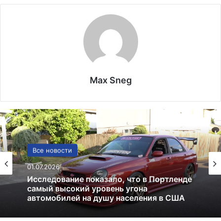
Max Sneg
США
Все новости
13.06.2025
01.07.2026
Америка имеет огромный избыток сыра