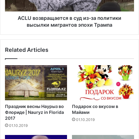
о
в
с
р
о
а
ACLU возвращается в суд из-за политики
о
щ
высылки мигрантов эпохи Трампа
б
а
щ
е
а
т
ю
Related Articles
с
т
я
о
в
с
с
о
у
т
д
н
и
я
з
х
-
Праздник весны Наурыз во
Подарок со вкусом в
с
з
Флориде | Nauryz in Florida
Майами
л
а
2017
01.10.2019
у
п
01.10.2019
ч
о
а
л