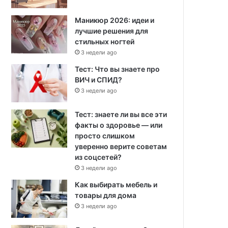
Маникюр 2026: идеи и
лучшие решения для
стильных ногтей
3 недели ago
Тест: Что вы знаете про
ВИЧ и СПИД?
3 недели ago
Тест: знаете ли вы все эти
факты о здоровье — или
просто слишком
уверенно верите советам
из соцсетей?
3 недели ago
Как выбирать мебель и
товары для дома
3 недели ago