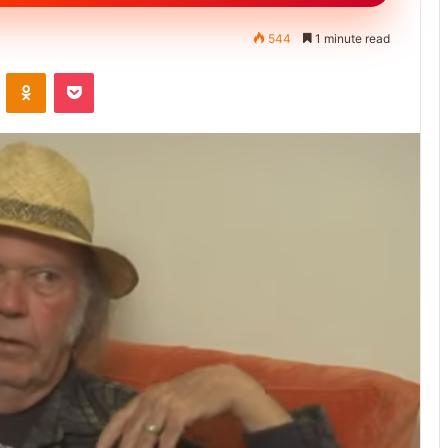
544
1 minute read
ontakte
Odnoklassniki
Pocket