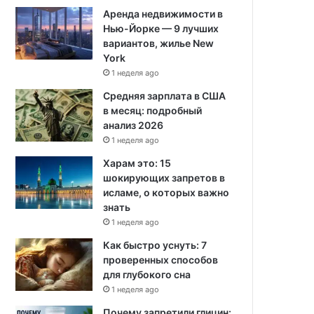
Аренда недвижимости в
Нью-Йорке — 9 лучших
вариантов, жилье New
York
1 неделя ago
Средняя зарплата в США
в месяц: подробный
анализ 2026
1 неделя ago
Харам это: 15
шокирующих запретов в
исламе, о которых важно
знать
1 неделя ago
Как быстро уснуть: 7
проверенных способов
для глубокого сна
1 неделя ago
Почему запретили глицин: