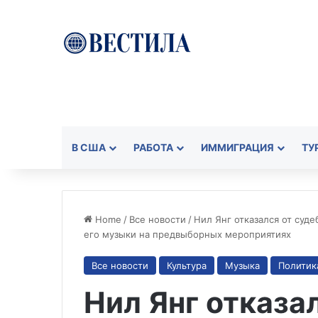
В США
РАБОТА
ИММИГРАЦИЯ
ТУ
Home
/
Все новости
/
Нил Янг отказался от суд
его музыки на предвыборных мероприятиях
Все новости
Культура
Музыка
Политик
Нил Янг отказа