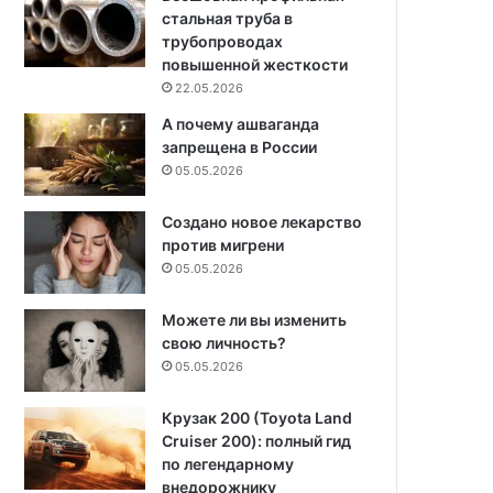
стальная труба в
трубопроводах
повышенной жесткости
22.05.2026
А почему ашваганда
запрещена в России
05.05.2026
Создано новое лекарство
против мигрени
05.05.2026
Можете ли вы изменить
свою личность?
05.05.2026
Крузак 200 (Toyota Land
Cruiser 200): полный гид
по легендарному
внедорожнику