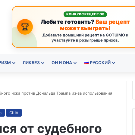
КОНКУРС РЕЦЕПТОВ
Любите готовить?
Ваш рецепт
🏆
может выиграть!
Добавьте домашний рецепт на GOTUIMO и
участвуйте в розыгрыше призов.
РИЗМ
ЛИКБЕЗ
ОН И ОНА
РУССКИЙ
ебного иска против Дональда Трампа из-за использования
а
США
лся от судебного