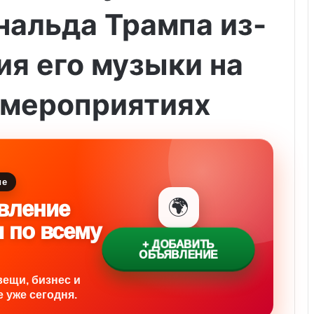
нальда Трампа из-
ия его музыки на
мероприятиях
ие
🌍
вление
и по всему
+ ДОБАВИТЬ
ОБЪЯВЛЕНИЕ
вещи, бизнес и
 уже сегодня.