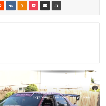
Reddit
VKontakte
Odnoklassniki
Pocket
Share via Email
Print
Америка имеет огромный избыток
сыра
Удивительные факты о Флориде
Jazzdauren – Песня «Дарите
женщинам цветы»: история, смысл,
популярность
Детский день рождение в Майами,
как провести праздник под
открытым небом
Исследование показало, что в
Портленде самый высокий уровень
угона автомобилей на душу
населения в США