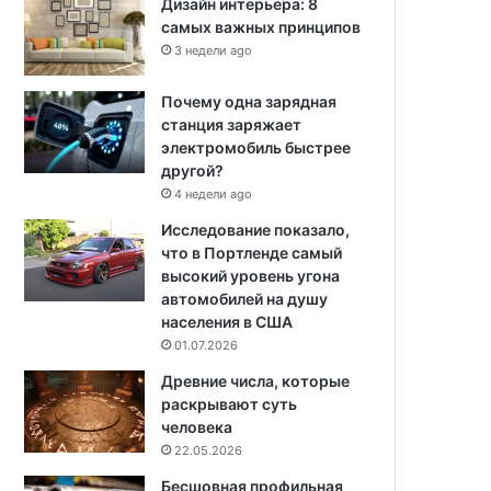
Дизайн интерьера: 8
самых важных принципов
3 недели ago
Почему одна зарядная
станция заряжает
электромобиль быстрее
другой?
4 недели ago
Исследование показало,
что в Портленде самый
высокий уровень угона
автомобилей на душу
населения в США
01.07.2026
Древние числа, которые
раскрывают суть
человека
22.05.2026
Бесшовная профильная