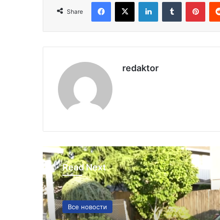
Facebook
X
LinkedIn
Tumblr
Pinterest
Share
redaktor
Read Next
Все новости