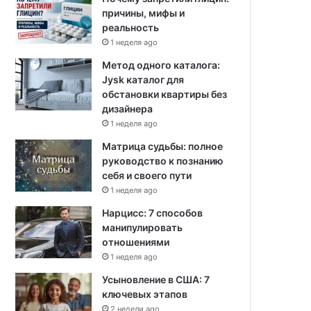
причины, мифы и
реальность
1 неделя ago
Метод одного каталога:
Jysk каталог для
обстановки квартиры без
дизайнера
1 неделя ago
Матрица судьбы: полное
руководство к познанию
себя и своего пути
1 неделя ago
Нарцисс: 7 способов
манипулировать
отношениями
1 неделя ago
Усыновление в США: 7
ключевых этапов
2 недели ago