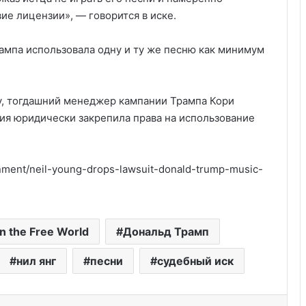
ие лицензии», — говорится в иске.
рампа использовала одну и ту же песню как минимум
ду, тогдашний менеджер кампании Трампа Кори
ия юридически закрепила права на использование
nment/neil-young-drops-lawsuit-donald-trump-music-
Россия больше не получит
in the Free World
Дональд Трамп
американских льгот: что это значит
и к чему приведёт
нил янг
песни
судебный иск
Связь между музыкой и мотивацией