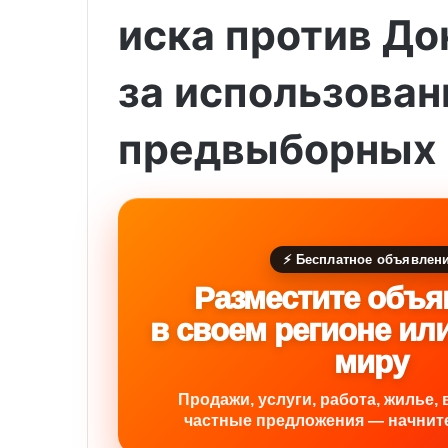
иска против До
за использован
предвыборных 
⚡ Бесплатное объявлен
Разместите объя
в своем регионе ил
миру
Продажи, услуги, работа, жилье, 
частные предложения — начните