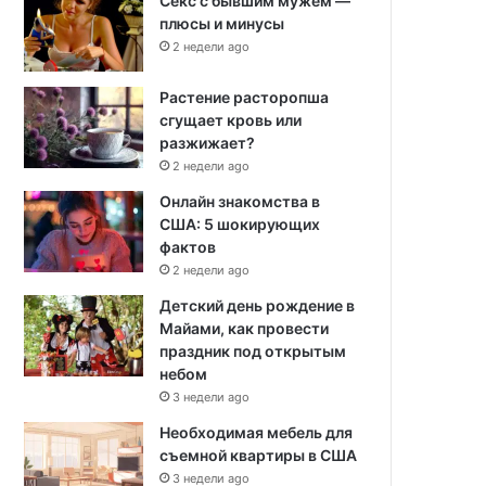
Секс с бывшим мужем —
плюсы и минусы
2 недели ago
Растение расторопша
сгущает кровь или
разжижает?
2 недели ago
Онлайн знакомства в
США: 5 шокирующих
фактов
2 недели ago
Детский день рождение в
Майами, как провести
праздник под открытым
небом
3 недели ago
Необходимая мебель для
съемной квартиры в США
3 недели ago