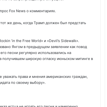
апрос Fox News о комментариях.
тот же день, когда Трамп должен был предстать
kin ‘in the Free World» и «Devil’s Sidewalk».
названо Янгом в предыдущем заявлении как повод
 его песни регулярно использовались на
на получившем широкую огласку июньском митинге в
е уважать права и мнения американских граждан,
идата по своему выбору».
аз истца не играть его песни и намеренно