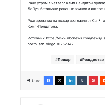
Рано утром в четверг Кэмп Пендлтон приказ
ДеЛуз, батальоне раненых воинов и лагере н
Реагирование на пожар возглавляют Cal Fi
Кэмп-Пендлтона.
Источник: https://www.nbcnews.com/news/us-
north-san-diego-n1252342
Пожар
Рождество
Facebook
X
LinkedIn
Tumblr
Pinterest
Share