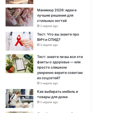
Маникюр 2026: идеи и
лучшие решения для
стильных ногтей
3 недели ago
Тест: Что вы знаете про
ВИЧ и СПИД?
3 недели ago
Тест: знаете ли вы все эти
факты о здоровье — или
просто слишком
уверенно верите советам
из соцсетей?
3 недели ago
Как выбирать мебель и
товары для дома
3 недели ago