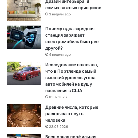
Дизайн интерьера: 8
самых важных принципов
3 недели ago
Почему одна зарядная
станция заряжает
электромобиль быстрее
другой?
4 недели ago
Исследование показало,
что в Портленде самый
высокий уровень угона
автомобилей на душу
населения в США
01.07.2026
Древние числа, которые
раскрывают суть
человека
22.05.2026
Бесшовная профильная