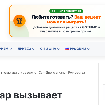
КОНКУРС РЕЦЕПТОВ
Любите готовить?
Ваш рецепт
🏆
может выиграть!
Добавьте домашний рецепт на GOTUIMO и
участвуйте в розыгрыше призов.
РИЗМ
ЛИКБЕЗ
ОН И ОНА
РУССКИЙ
 эвакуацию к северу от Сан-Диего в канун Рождества
ар вызывает