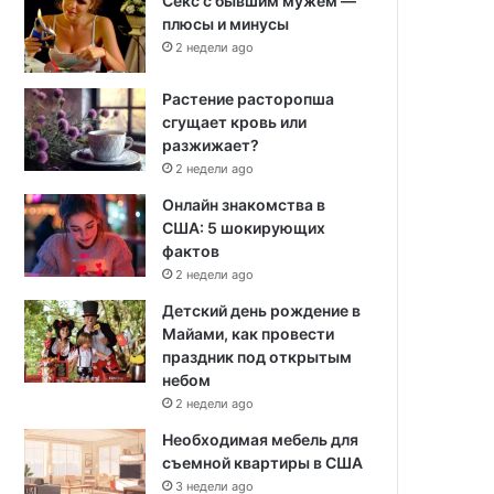
Секс с бывшим мужем —
плюсы и минусы
2 недели ago
Растение расторопша
сгущает кровь или
разжижает?
2 недели ago
Онлайн знакомства в
США: 5 шокирующих
фактов
2 недели ago
Детский день рождение в
Майами, как провести
праздник под открытым
небом
2 недели ago
Необходимая мебель для
съемной квартиры в США
3 недели ago