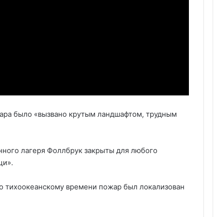
жара было «вызвано крутым ландшафтом, трудным
енного лагеря Фоллбрук закрыты для любого
щи».
 по тихоокеанскому времени пожар был локализован