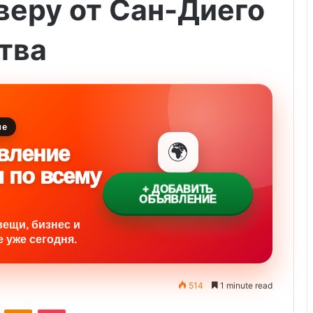
веру от Сан-Диего
тва
ие
🌍
вление
и по всему
+ ДОБАВИТЬ
ОБЪЯВЛЕНИЕ
вещи, бизнес и
 уже сегодня.
514
1 minute read
ontakte
Odnoklassniki
Pocket