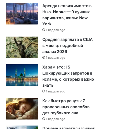
Аренда недвижимости в
Нью-Йорке — 9 лучших
вариантов, жилье New
York
1 неделя ago
Средняя зарплата в США
в месяц: подробный
анализ 2026
1 неделя ago
Харам это: 15
шокирующих запретов в
исламе, о которых важно
знать
1 неделя ago
Как быстро уснуть: 7
проверенных способов
для глубокого сна
1 неделя ago
Почему запретили глицин: