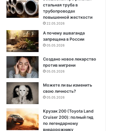
стальная труба в
трубопроводах
повышенной жесткости
22.05.2026
А почему ашваганда
запрещена в России
05.05.2026
Создано новое лекарство
против мигрени
05.05.2026
Можете ли вы изменить
свою личность?
05.05.2026
Крузак 200 (Toyota Land
Cruiser 200): полный гид
по легендарному
внедорожнику