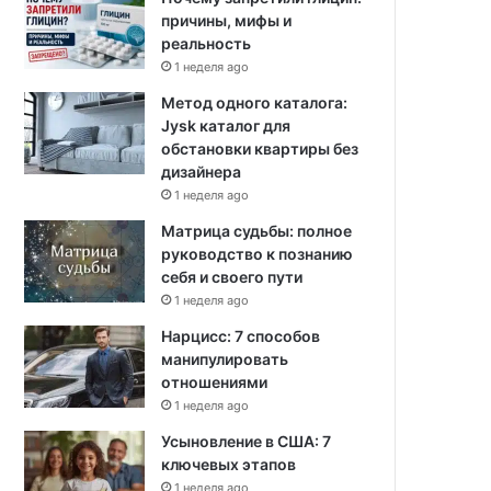
причины, мифы и
реальность
1 неделя ago
Метод одного каталога:
Jysk каталог для
обстановки квартиры без
дизайнера
1 неделя ago
Матрица судьбы: полное
руководство к познанию
себя и своего пути
1 неделя ago
Нарцисс: 7 способов
манипулировать
отношениями
1 неделя ago
Усыновление в США: 7
ключевых этапов
1 неделя ago