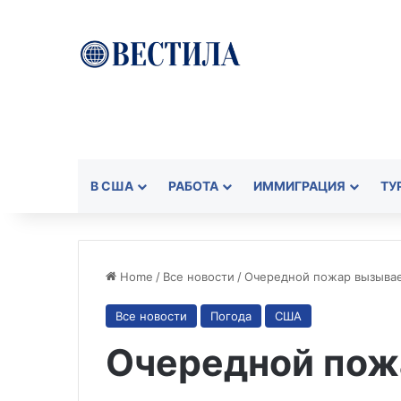
В США
РАБОТА
ИММИГРАЦИЯ
ТУ
Home
/
Все новости
/
Очередной пожар вызывает
Все новости
Погода
США
Очередной пож