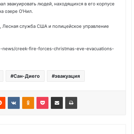
ал эвакуировать людей, находящихся в его корпусе
а озере О’Нил.
re, Лесная служба США и полицейское управление
Погода в Душанбе сегодня 29
сентября 2025
news/creek-fire-forces-christmas-eve-evacuations-
Карта осадков 4 августа 2025:
сегодня и сейчас
Сан-Диего
эвакуация
Прогноз погоды в Душанбе на 10
июля 2025
Reddit
VKontakte
Odnoklassniki
Pocket
Share via Email
Print
Похолодание 9 июля в Украине