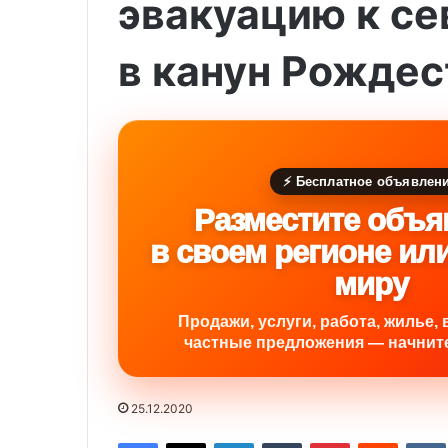
эвакуацию к се
в канун Рождес
⚡ Бесплатное объявлен
Разместите объя
в своем регионе ил
миру
Продажи, услуги, работа, жилье, 
частные предложения — начните
25.12.2020
Facebook
X
LinkedIn
Tumblr
Pinterest
Reddit
VK