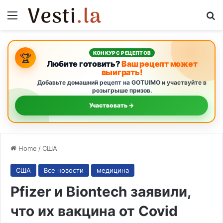
Menu
S
КОНКУРС РЕЦЕПТОВ
🏆
Любите готовить?
Ваш рецепт может
выиграть!
Добавьте домашний рецепт на GOTUIMO и участвуйте в
розыгрыше призов.
Участвовать →
Home
/
США
США
Все новости
медицина
Pfizer и Biontech заявили,
что их вакцина от Covid