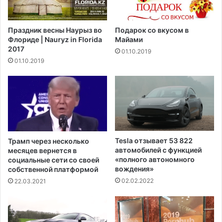
т
н
р
б
я
р
Праздник весны Наурыз во
Подарок со вкусом в
ю
а
Флориде | Nauryz in Florida
Майами
т
з
2017
01.10.2019
с
и
01.10.2019
я
л
,
ь
в
с
ы
к
з
и
ы
й
в
ш
а
т
Tesla отзывает 53 822
Трамп через несколько
я
а
автомобилей с функцией
месяцев вернется в
г
м
«полного автономного
социальные сети со своей
н
вождения»
м
собственной платформой
е
к
02.02.2022
22.03.2021
в
о
у
р
Б
о
а
н