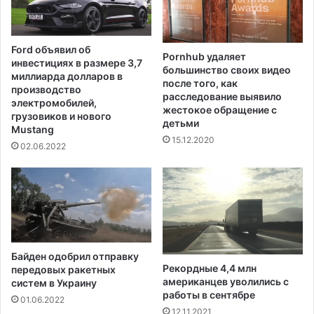
й
а
д
в
е
и
Ford объявил об
н
Pornhub удаляет
р
инвестициях в размере 3,7
большинство своих видео
а
у
миллиарда долларов в
после того, как
с
производство
расследование выявило
а
электромобилей,
жестокое обращение с
грузовиков и нового
детьми
Mustang
15.12.2020
02.06.2022
Байден одобрил отправку
Рекордные 4,4 млн
передовых ракетных
американцев уволились с
систем в Украину
работы в сентябре
01.06.2022
12.11.2021