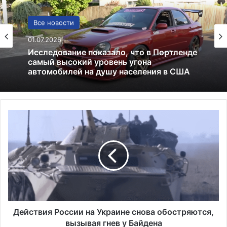
Лекарства и аптеки
05.05.2026
Глицин — это фейк или реальное
средство
Д
е
й
с
т
в
и
я
Р
о
Действия России на Украине снова обостряются,
с
вызывая гнев у Байдена