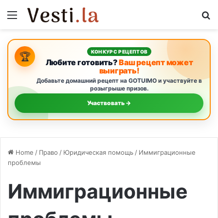
Menu
S
КОНКУРС РЕЦЕПТОВ
🏆
Любите готовить?
Ваш рецепт может
выиграть!
Добавьте домашний рецепт на GOTUIMO и участвуйте в
розыгрыше призов.
Участвовать →
Home
/
Право
/
Юридическая помощь
/
Иммиграционные
проблемы
Иммиграционные