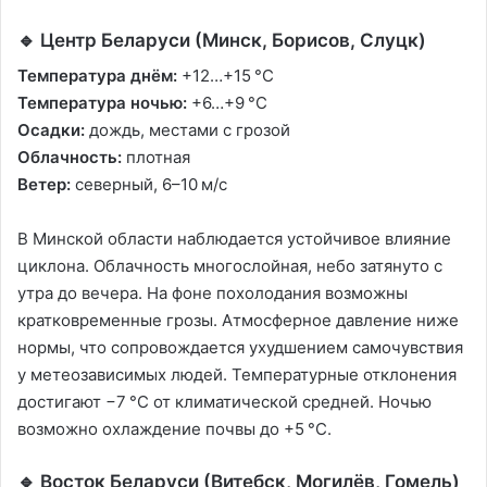
🔹 Центр Беларуси (Минск, Борисов, Слуцк)
Температура днём:
+12…+15 °C
Температура ночью:
+6…+9 °C
Осадки:
дождь, местами с грозой
Облачность:
плотная
Ветер:
северный, 6–10 м/с
В Минской области наблюдается устойчивое влияние
циклона. Облачность многослойная, небо затянуто с
утра до вечера. На фоне похолодания возможны
кратковременные грозы. Атмосферное давление ниже
нормы, что сопровождается ухудшением самочувствия
у метеозависимых людей. Температурные отклонения
достигают −7 °C от климатической средней. Ночью
возможно охлаждение почвы до +5 °C.
🔹 Восток Беларуси (Витебск, Могилёв, Гомель)