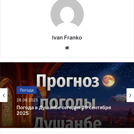
Ivan Franko
Website
Погода
03.08.2025
Погода
Карта осадков 4 августа 2025: сегодня и
28.09.2025
сейчас