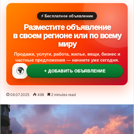
⚡ Бесплатное объявление
Разместите объявление
в своем регионе или по всему
миру
Продажи, услуги, работа, жилье, вещи, бизнес и
частные предложения — начните уже сегодня.
🌍
+ ДОБАВИТЬ ОБЪЯВЛЕНИЕ
09.07.2025
498
2 minutes read