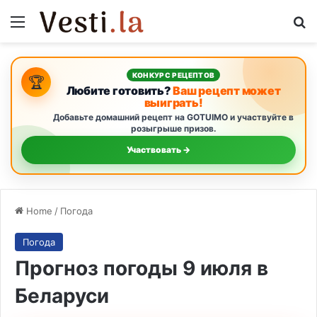
Menu
Se
КОНКУРС РЕЦЕПТОВ
🏆
Любите готовить?
Ваш рецепт может
выиграть!
Добавьте домашний рецепт на GOTUIMO и участвуйте в
розыгрыше призов.
Участвовать →
Home
/
Погода
Погода
Прогноз погоды 9 июля в
Беларуси