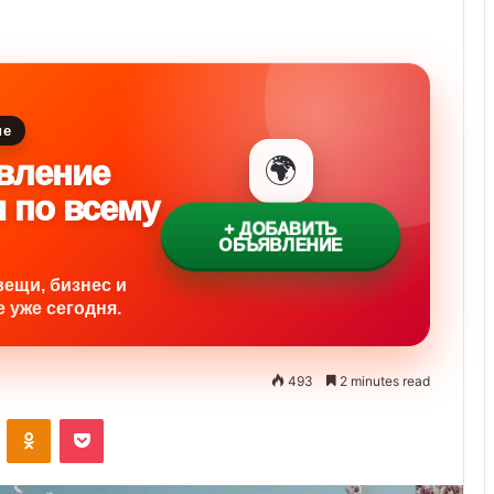
ие
🌍
вление
и по всему
+ ДОБАВИТЬ
ОБЪЯВЛЕНИЕ
вещи, бизнес и
 уже сегодня.
493
2 minutes read
VKontakte
Odnoklassniki
Pocket