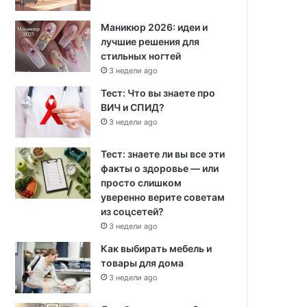
Маникюр 2026: идеи и
лучшие решения для
стильных ногтей
3 недели ago
Тест: Что вы знаете про
ВИЧ и СПИД?
3 недели ago
Тест: знаете ли вы все эти
факты о здоровье — или
просто слишком
уверенно верите советам
из соцсетей?
3 недели ago
Как выбирать мебель и
товары для дома
3 недели ago