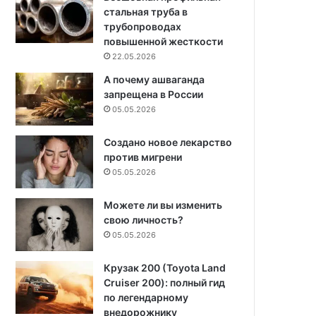
стальная труба в
трубопроводах
повышенной жесткости
22.05.2026
А почему ашваганда
запрещена в России
05.05.2026
Создано новое лекарство
против мигрени
05.05.2026
Можете ли вы изменить
свою личность?
05.05.2026
Крузак 200 (Toyota Land
Cruiser 200): полный гид
по легендарному
внедорожнику