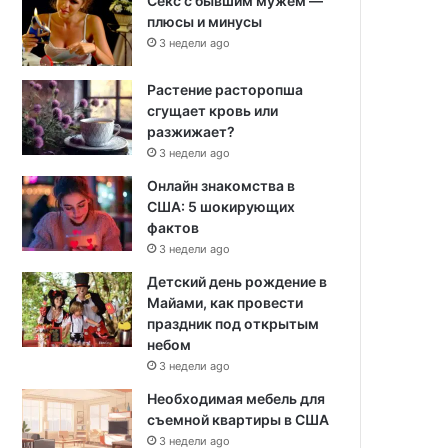
Секс с бывшим мужем —
плюсы и минусы
3 недели ago
Растение расторопша
сгущает кровь или
разжижает?
3 недели ago
Онлайн знакомства в
США: 5 шокирующих
фактов
3 недели ago
Детский день рождение в
Майами, как провести
праздник под открытым
небом
3 недели ago
Необходимая мебель для
съемной квартиры в США
3 недели ago