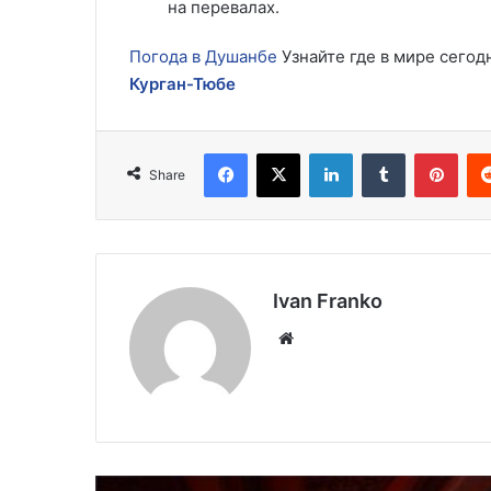
на перевалах.
Погода в Душанбе
Узнайте где в мире сегод
Курган-Тюбе
Facebook
X
LinkedIn
Tumblr
Pint
Share
Ivan Franko
Website