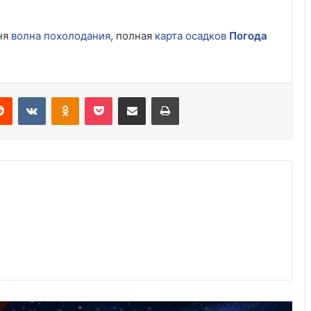
Прогноз погоды в Душанбе на 10
июля 2025
ня
волна похолодания
, полная
карта осадков
Погода
Похолодание 9 июля в Украине
erest
Reddit
VKontakte
Odnoklassniki
Pocket
Share via Email
Print
Прогноз погоды в Латвии 9 июля
2025
Прогноз погоды в Молдове 9 июля
2025
Прогноз погоды в Германии 9 июля
2025