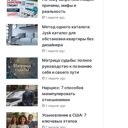
причины, мифы и
реальность
1 неделя ago
Метод одного каталога:
Jysk каталог для
обстановки квартиры без
дизайнера
1 неделя ago
Матрица судьбы: полное
руководство к познанию
себя и своего пути
2 недели ago
Нарцисс: 7 способов
манипулировать
отношениями
2 недели ago
Усыновление в США: 7
ключевых этапов
2 недели ago