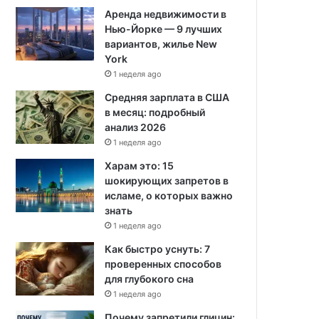
Аренда недвижимости в
Нью-Йорке — 9 лучших
вариантов, жилье New
York
1 неделя ago
Средняя зарплата в США
в месяц: подробный
анализ 2026
1 неделя ago
Харам это: 15
шокирующих запретов в
исламе, о которых важно
знать
1 неделя ago
Как быстро уснуть: 7
проверенных способов
для глубокого сна
1 неделя ago
Почему запретили глицин: