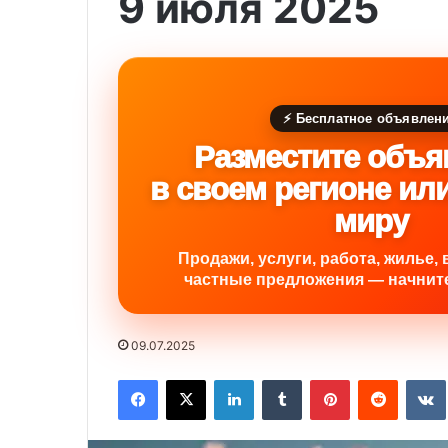
9 июля 2025
⚡ Бесплатное объявлен
Разместите объя
в своем регионе ил
миру
Продажи, услуги, работа, жилье, 
частные предложения — начните
09.07.2025
Facebook
X
LinkedIn
Tumblr
Pinterest
Reddit