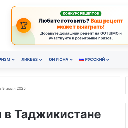
КОНКУРС РЕЦЕПТОВ
Любите готовить?
Ваш рецепт
🏆
может выиграть!
Добавьте домашний рецепт на GOTUIMO и
участвуйте в розыгрыше призов.
РИЗМ
ЛИКБЕЗ
ОН И ОНА
РУССКИЙ
е 9 июля 2025
ы в Таджикистане