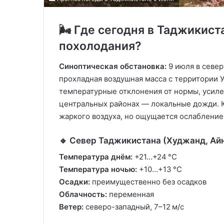
🌬️ Где сегодня в Таджикис
похолодания?
Синоптическая обстановка:
9 июля в севе
прохладная воздушная масса с территории 
температурные отклонения от нормы, усиле
центральных районах — локальные дожди. Ю
жаркого воздуха, но ощущается ослабление
🔹 Север Таджикистана (Худжанд, Ай
Температура днём:
+21…+24 °C
Температура ночью:
+10…+13 °C
Осадки:
преимущественно без осадков
Облачность:
переменная
Ветер:
северо-западный, 7–12 м/с