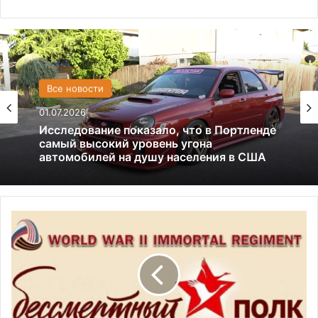
США
Все новости
13.06.2025
01.07.2026
Америка имеет огромный избыток сыра
Исследование показало, что в Портленде
Б
самый высокий уровень угона
е
автомобилей на душу населения в США
с
с
м
е
р