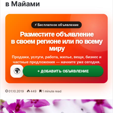
в Майами
⚡ Бесплатное объявление
Разместите объявление
в своем регионе или по всему
миру
Продажи, услуги, работа, жилье, вещи, бизнес и
частные предложения — начните уже сегодня.
🌍
+ ДОБАВИТЬ ОБЪЯВЛЕНИЕ
01.10.2019
449
1 minute read