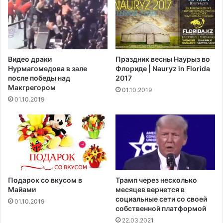
т
т
л
а
и
п
т
а
ь
м
т
Видео драки
Праздник весны Наурыз во
я
е
Нурмагомедова в зале
Флориде | Nauryz in Florida
т
м
после победы над
2017
и
н
Макгрегором‍
01.10.2019
-
ы
01.10.2019
2
е
0
г
1
у
7
б
ы
Подарок со вкусом в
Трамп через несколько
Майами
месяцев вернется в
социальные сети со своей
01.10.2019
собственной платформой
22.03.2021