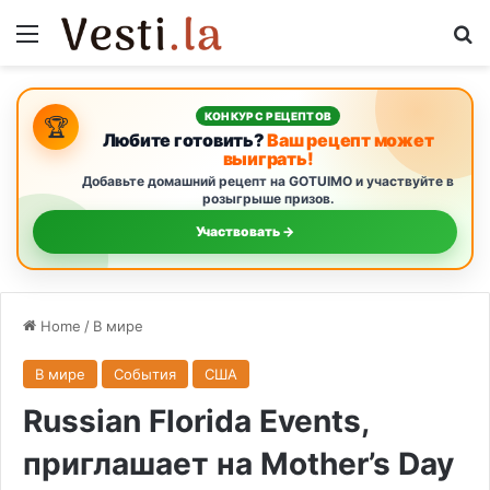
Menu
S
КОНКУРС РЕЦЕПТОВ
🏆
Любите готовить?
Ваш рецепт может
выиграть!
Добавьте домашний рецепт на GOTUIMO и участвуйте в
розыгрыше призов.
Участвовать →
Home
/
В мире
В мире
События
США
Russian Florida Events,
приглашает на Mother’s Day