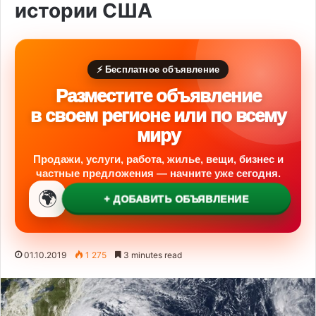
истории США
⚡ Бесплатное объявление
Разместите объявление
в своем регионе или по всему
миру
Продажи, услуги, работа, жилье, вещи, бизнес и
частные предложения — начните уже сегодня.
🌍
+ ДОБАВИТЬ ОБЪЯВЛЕНИЕ
01.10.2019
1 275
3 minutes read