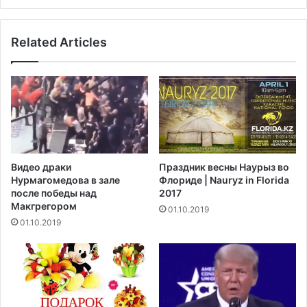
в
а
а
в
и
Related Articles
р
т
и
р
и
е
л
б
Д
о
е
в
р
а
ж
н
а
и
Видео драки
Праздник весны Наурыз во
в
я
Нурмагомедова в зале
Флориде | Nauryz in Florida
и
к
после победы над
2017
н
в
Макгрегором‍
01.10.2019
и
01.10.2019
з
е
L
-
1