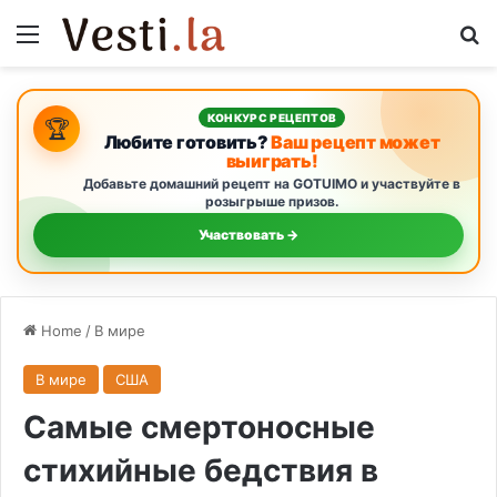
Menu
S
КОНКУРС РЕЦЕПТОВ
🏆
Любите готовить?
Ваш рецепт может
выиграть!
Добавьте домашний рецепт на GOTUIMO и участвуйте в
розыгрыше призов.
Участвовать →
Home
/
В мире
В мире
США
Самые смертоносные
стихийные бедствия в