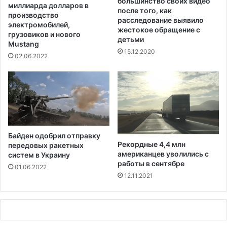
большинство своих видео
р
а
миллиарда долларов в
после того, как
у
н
производство
расследование выявило
е
и
электромобилей,
жестокое обращение с
м
грузовиков и нового
е
детьми
у
Mustang
п
15.12.2020
ю
е
02.06.2022
Д
р
ж
с
е
о
к
н
о
а
м
л
Д
а
Байден одобрил отправку
о
н
Рекордные 4,4 млн
передовых ракетных
р
а
американцев уволились с
систем в Украину
с
к
работы в сентябре
01.06.2022
и
о
12.11.2021
р
о
н
а
в