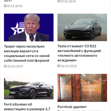
2017
01.10.2019
а
о
01.10.2019
н
м
н
и
о
з
г
и
о
р
д
о
о
в
х
а
Tesla отзывает 53 822
Трамп через несколько
о
н
автомобилей с функцией
месяцев вернется в
д
н
«полного автономного
социальные сети со своей
а
вождения»
о
собственной платформой
"
е
02.02.2022
22.03.2021
,
т
ф
е
и
с
н
т
а
и
н
р
с
о
Ford объявил об
и
Pornhub удаляет
в
инвестициях в размере 3,7