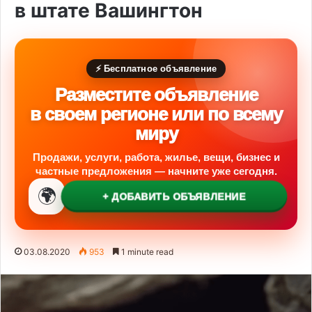
в штате Вашингтон
⚡ Бесплатное объявление
Разместите объявление
в своем регионе или по всему
миру
Продажи, услуги, работа, жилье, вещи, бизнес и
частные предложения — начните уже сегодня.
🌍
+ ДОБАВИТЬ ОБЪЯВЛЕНИЕ
03.08.2020
953
1 minute read