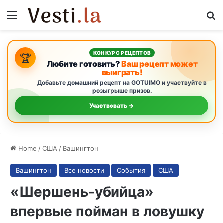
Menu
S
КОНКУРС РЕЦЕПТОВ
🏆
Любите готовить?
Ваш рецепт может
выиграть!
Добавьте домашний рецепт на GOTUIMO и участвуйте в
розыгрыше призов.
Участвовать →
Home
/
США
/
Вашингтон
Вашингтон
Все новости
События
США
«Шершень-убийца»
впервые пойман в ловушку