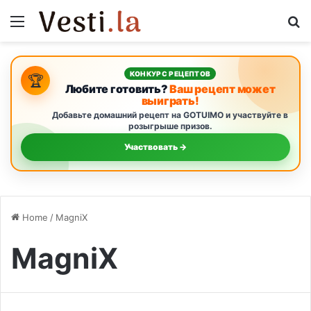
Menu
S
КОНКУРС РЕЦЕПТОВ
🏆
Любите готовить?
Ваш рецепт может
выиграть!
Добавьте домашний рецепт на GOTUIMO и участвуйте в
розыгрыше призов.
Участвовать →
Home
/
MagniX
MagniX