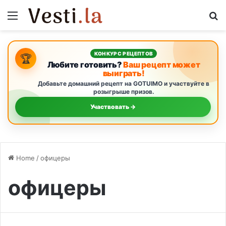
Menu
S
КОНКУРС РЕЦЕПТОВ
🏆
Любите готовить?
Ваш рецепт может
выиграть!
Добавьте домашний рецепт на GOTUIMO и участвуйте в
розыгрыше призов.
Участвовать →
Home
/
офицеры
офицеры