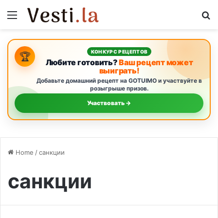
Menu
S
КОНКУРС РЕЦЕПТОВ
🏆
Любите готовить?
Ваш рецепт может
выиграть!
Добавьте домашний рецепт на GOTUIMO и участвуйте в
розыгрыше призов.
Участвовать →
Home
/
санкции
санкции