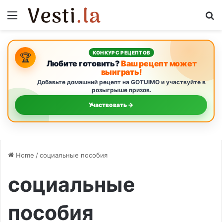
Menu
S
КОНКУРС РЕЦЕПТОВ
🏆
Любите готовить?
Ваш рецепт может
выиграть!
Добавьте домашний рецепт на GOTUIMO и участвуйте в
розыгрыше призов.
Участвовать →
Home
/
социальные пособия
социальные
пособия