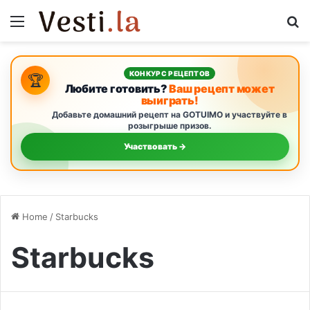
Menu
S
КОНКУРС РЕЦЕПТОВ
🏆
Любите готовить?
Ваш рецепт может
выиграть!
Добавьте домашний рецепт на GOTUIMO и участвуйте в
розыгрыше призов.
Участвовать →
Home
/
Starbucks
Starbucks