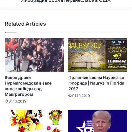
Лихорадка Эбола перенеслась в США
а
б
о
л
Related Articles
а
п
е
р
е
н
е
с
л
Видео драки
Праздник весны Наурыз во
а
Нурмагомедова в зале
Флориде | Nauryz in Florida
с
после победы над
2017
ь
Макгрегором‍
01.10.2019
в
01.10.2019
С
Ш
А