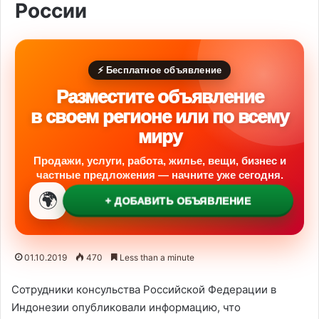
России
⚡ Бесплатное объявление
Разместите объявление
в своем регионе или по всему
миру
Продажи, услуги, работа, жилье, вещи, бизнес и
частные предложения — начните уже сегодня.
🌍
+ ДОБАВИТЬ ОБЪЯВЛЕНИЕ
01.10.2019
470
Less than a minute
Сотрудники консульства Российской Федерации в
Индонезии опубликовали информацию, что