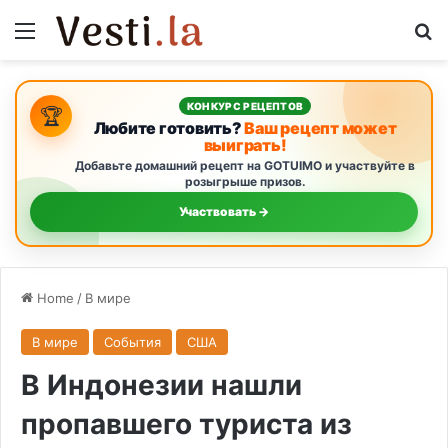
Menu
S
КОНКУРС РЕЦЕПТОВ
🏆
Любите готовить?
Ваш рецепт может
выиграть!
Добавьте домашний рецепт на GOTUIMO и участвуйте в
розыгрыше призов.
Участвовать →
Home
/
В мире
В мире
События
США
В Индонезии нашли
пропавшего туриста из