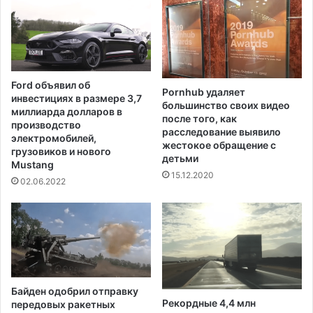
м
,
а
у
м
в
о
е
н
к
т
о
Ford объявил об
а
Pornhub удаляет
в
инвестициях в размере 3,7
л
большинство своих видео
е
миллиарда долларов в
после того, как
е
ч
производство
расследование выявило
д
е
электромобилей,
жестокое обращение с
н
н
грузовиков и нового
детьми
и
Mustang
н
15.12.2020
к
ы
02.06.2022
о
м
в
в
о
М
г
у
о
з
п
е
е
е
Байден одобрил отправку
р
в
Рекордные 4,4 млн
передовых ракетных
и
о