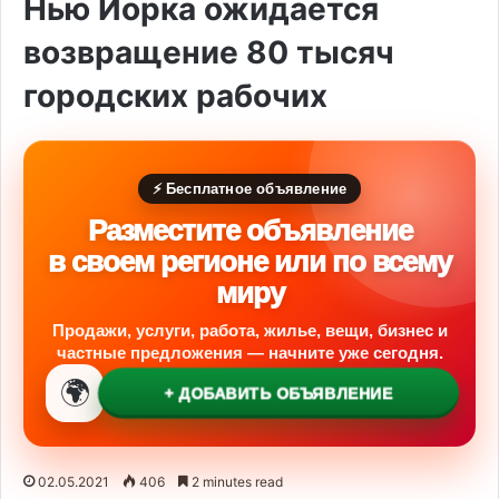
Нью Йорка ожидается
возвращение 80 тысяч
городских рабочих
⚡ Бесплатное объявление
Разместите объявление
в своем регионе или по всему
миру
Продажи, услуги, работа, жилье, вещи, бизнес и
частные предложения — начните уже сегодня.
🌍
+ ДОБАВИТЬ ОБЪЯВЛЕНИЕ
02.05.2021
406
2 minutes read