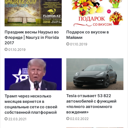
в
е
р
р
е
в
к
ы
е
м
Праздник весны Наурыз во
Подарок со вкусом в
5
в
Флориде | Nauryz in Florida
Майами
0
и
2017
01.10.2019
-
ц
01.10.2019
ф
е
у
-
н
п
т
р
о
е
в
з
у
и
ю
д
Tesla отзывает 53 822
Трамп через несколько
к
е
автомобилей с функцией
месяцев вернется в
о
н
«полного автономного
социальные сети со своей
с
т
вождения»
собственной платформой
т
о
02.02.2022
22.03.2021
ь
м