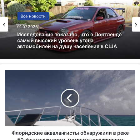
США
Все новости
13.06.2025
01.07.2026
Америка имеет огромный избыток сыра
Ф
Исследование показало, что в Портленде
л
самый высокий уровень угона
о
автомобилей на душу населения в США
р
и
д
с
к
и
е
Флоридские аквалангисты обнаружили в реке
а
50-фунтовую кость мамонта ледникового