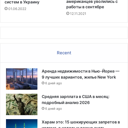
американцев уволились с
систем в Украину
о
с
работы в сентябре
01.06.2022
д
к
12.11.2021
а
о
в
ы
х
ф
и
Recent
г
у
р
Аренда недвижимости в Нью-Йорке —
М
9 лучших вариантов, жилье New York
а
6 дней ago
д
а
м
Средняя зарплата в США в месяц:
Т
подробный анализ 2026
ю
6 дней ago
с
с
Харам это: 15 шокирующих запретов в
о
исламе, о которых важно знать