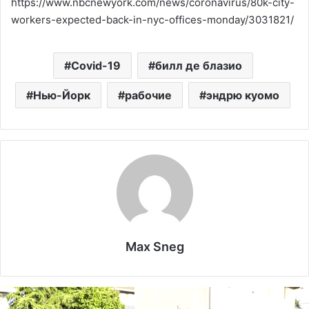
https://www.nbcnewyork.com/news/coronavirus/80k-city-
workers-expected-back-in-nyc-offices-monday/3031821/
Covid-19
билл де блазио
Нью-Йорк
рабочие
эндрю куомо
Max Sneg