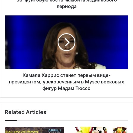
к
периода
в
а
К
л
а
а
м
н
а
г
л
и
а
с
Х
т
а
ы
р
о
р
Камала Харрис станет первым вице-
б
и
президентом, увековеченным в Музее восковых
н
с
фигур Мадам Тюссо
а
с
р
т
у
а
ж
Related Articles
н
и
е
л
т
и
п