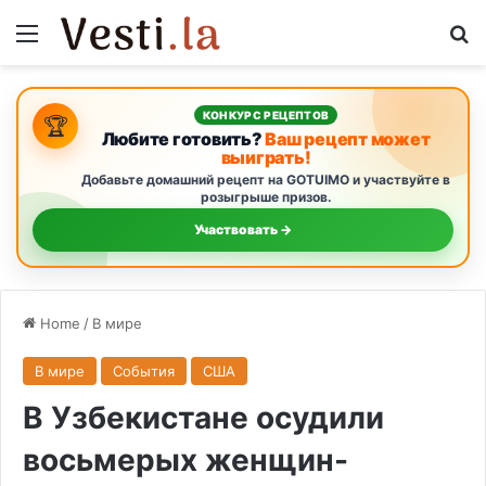
Menu
S
КОНКУРС РЕЦЕПТОВ
🏆
Любите готовить?
Ваш рецепт может
выиграть!
Добавьте домашний рецепт на GOTUIMO и участвуйте в
розыгрыше призов.
Участвовать →
Home
/
В мире
В мире
События
США
В Узбекистане осудили
восьмерых женщин-