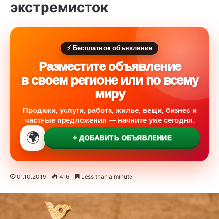
экстремисток
⚡ Бесплатное объявление
Разместите объявление
в своем регионе или по всему
миру
Продажи, услуги, работа, жилье, вещи, бизнес и
частные предложения — начните уже сегодня.
🌍
+ ДОБАВИТЬ ОБЪЯВЛЕНИЕ
01.10.2019
416
Less than a minute