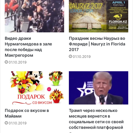
с
е
я
и
ч
з
м
б
а
е
ш
ж
Видео драки
Праздник весны Наурыз во
и
н
Нурмагомедова в зале
Флориде | Nauryz in Florida
н
о
после победы над
2017
Макгрегором‍
01.10.2019
01.10.2019
Подарок со вкусом в
Трамп через несколько
Майами
месяцев вернется в
социальные сети со своей
01.10.2019
собственной платформой