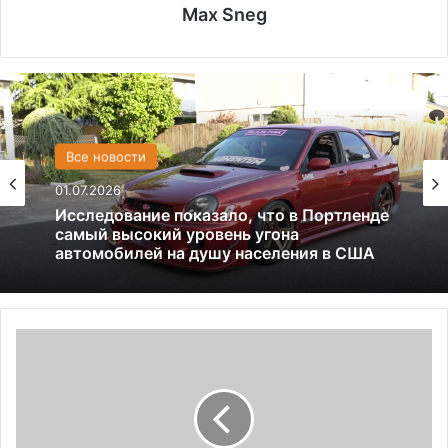
Max Sneg
Все новости
США
01.07.2026
13.06.2025
Америка имеет огромный избыток сыра
Исследование показало, что в Портленде
самый высокий уровень угона
А
автомобилей на душу населения в США
в
т
о
В
А