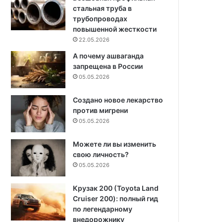
стальная труба в
трубопроводах
повышенной жесткости
22.05.2026
А почему ашваганда
запрещена в России
05.05.2026
Создано новое лекарство
против мигрени
05.05.2026
Можете ли вы изменить
свою личность?
05.05.2026
Крузак 200 (Toyota Land
Cruiser 200): полный гид
по легендарному
внедорожнику