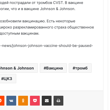
людей пострадали от тромбов CVST. В вакцине
огии, что и в вакцине Johnson & Johnson.
возобновили вакцинацию. Есть некоторые
о широко разрекламированного страха общественное
 доступным вакцинам.
s-news/johnson-johnson-vaccine-should-be-paused-
Америка имеет огромный избыток
ohnson & Johnson
Вакцина
тромб
сыра
ЦКЗ
Удивительные факты о Флориде
Reddit
VKontakte
Odnoklassniki
Pocket
Share via Email
Print
Глицин для детей: правильная