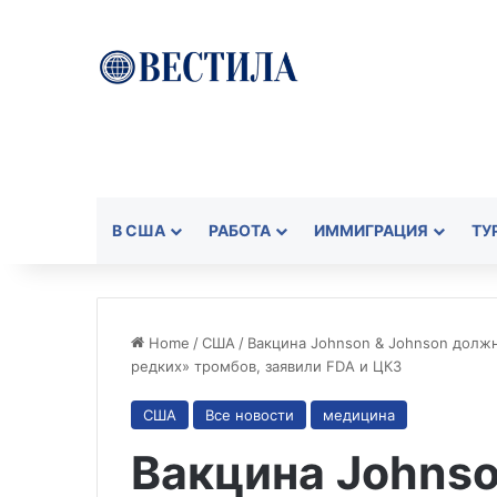
В США
РАБОТА
ИММИГРАЦИЯ
ТУ
Home
/
США
/
Вакцина Johnson & Johnson долж
редких» тромбов, заявили FDA и ЦКЗ
США
Все новости
медицина
Вакцина Johnso