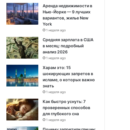
Аренда недвижимости в
Нью-Йорке — 9 лучших
вариантов, жилье New
York
1 неделя ago
Средняя зарплата в США
в месяц: подробный
анализ 2026
1 неделя ago
Харам это: 15
шокирующих запретов в
исламе, о которых важно
знать
1 неделя ago
Как быстро уснуть: 7
проверенных способов
для глубокого сна
1 неделя ago
Почему запретили глицин: