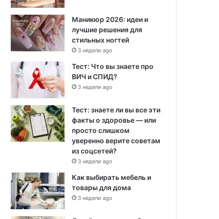
Маникюр 2026: идеи и
лучшие решения для
стильных ногтей
3 недели ago
Тест: Что вы знаете про
ВИЧ и СПИД?
3 недели ago
Тест: знаете ли вы все эти
факты о здоровье — или
просто слишком
уверенно верите советам
из соцсетей?
3 недели ago
Как выбирать мебель и
товары для дома
3 недели ago