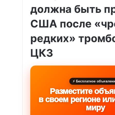
должна быть п
США после «чр
редких» тромбо
ЦКЗ
⚡ Бесплатное объявлен
Разместите объя
в своем регионе ил
миру