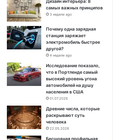
Дизайн интерьера: 8
самых важных принципов
3 недели ago
Почему одна зарядная
станция заряжает
электромобиль быстрее
другой?
4 недели ago
Исследование показало,
что в Портленде самый
высокий уровень угона
автомобилей на душу
населения в США
01.07.2026
Древние числа, которые
раскрывают суть
человека
22.05.2026
Бесшовная профильная