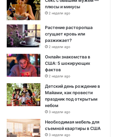
Секс с бывшим мужем —
плюсы и минусы
2 недели ago
Растение расторопша
сгущает кровь или
разжижает?
2 недели ago
Онлайн знакомства в
США: 5 шокирующих
фактов
2 недели ago
Детский день рождение в
Майами, как провести
праздник под открытым
небом
3 недели ago
Необходимая мебель для
съемной квартиры в США
3 недели ago