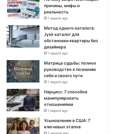
причины, мифы и
реальность
1 неделя ago
Метод одного каталога:
Jysk каталог для
обстановки квартиры без
дизайнера
1 неделя ago
Матрица судьбы: полное
руководство к познанию
себя и своего пути
1 неделя ago
Нарцисс: 7 способов
манипулировать
отношениями
1 неделя ago
Усыновление в США: 7
ключевых этапов
2 недели ago