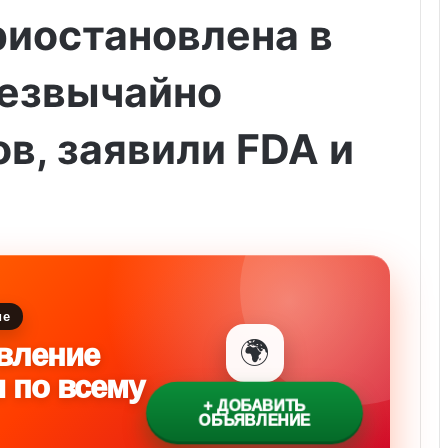
риостановлена в
езвычайно
в, заявили FDA и
ие
🌍
вление
и по всему
+ ДОБАВИТЬ
ОБЪЯВЛЕНИЕ