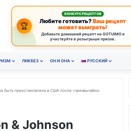
КОНКУРС РЕЦЕПТОВ
Любите готовить?
Ваш рецепт
🏆
может выиграть!
Добавьте домашний рецепт на GOTUIMO и
участвуйте в розыгрыше призов.
РИЗМ
ЛИКБЕЗ
ОН И ОНА
РУССКИЙ
на быть приостановлена в США после «чрезвычайно
n & Johnson