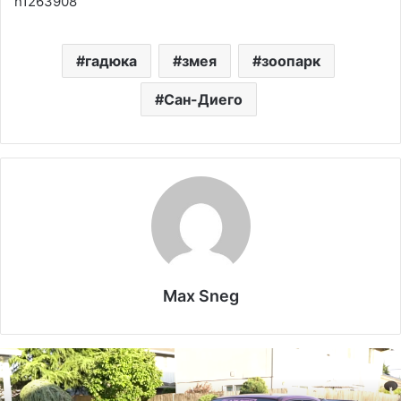
n1263908
гадюка
змея
зоопарк
Сан-Диего
Max Sneg