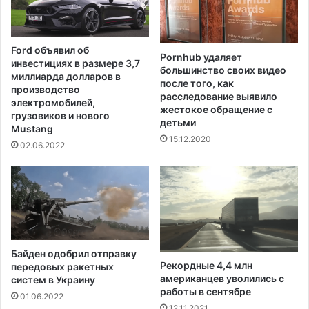
"
е
ч
л
р
ь
Ford объявил об
е
Pornhub удаляет
б
инвестициях в размере 3,7
большинство своих видео
з
ы
миллиарда долларов в
после того, как
в
в
производство
расследование выявило
ы
М
электромобилей,
жестокое обращение с
ч
грузовиков и нового
и
детьми
а
Mustang
н
15.12.2020
й
н
02.06.2022
н
е
о
с
р
о
е
т
д
е
к
и
Байден одобрил отправку
х
Рекордные 4,4 млн
передовых ракетных
"
американцев уволились с
систем в Украину
т
работы в сентябре
01.06.2022
р
12.11.2021