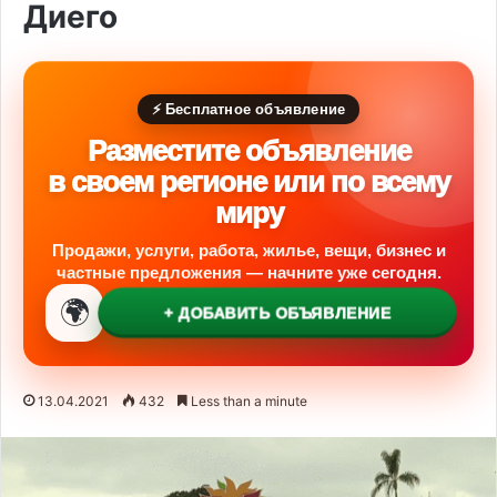
Диего
⚡ Бесплатное объявление
Разместите объявление
в своем регионе или по всему
миру
Продажи, услуги, работа, жилье, вещи, бизнес и
частные предложения — начните уже сегодня.
🌍
+ ДОБАВИТЬ ОБЪЯВЛЕНИЕ
13.04.2021
432
Less than a minute