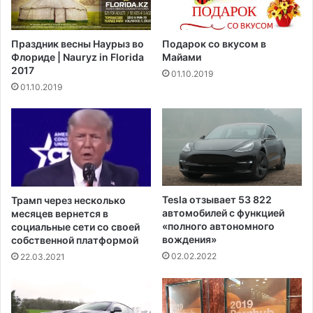
р
у
и
и
о
с
Праздник весны Наурыз во
Подарок со вкусом в
с
п
Флориде | Nauryz in Florida
Майами
т
о
2017
01.10.2019
а
к
01.10.2019
н
о
о
й
в
с
л
т
е
в
н
и
а
ю
в
"
Tesla отзывает 53 822
Трамп через несколько
С
п
автомобилей с функцией
месяцев вернется в
Ш
о
«полного автономного
социальные сети со своей
А
вождения»
с
собственной платформой
п
л
02.02.2022
22.03.2021
о
е
с
с
л
т
е
р