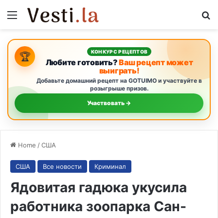
Menu
S
КОНКУРС РЕЦЕПТОВ
🏆
Любите готовить?
Ваш рецепт может
выиграть!
Добавьте домашний рецепт на GOTUIMO и участвуйте в
розыгрыше призов.
Участвовать →
Home
/
США
США
Все новости
Криминал
Ядовитая гадюка укусила
работника зоопарка Сан-