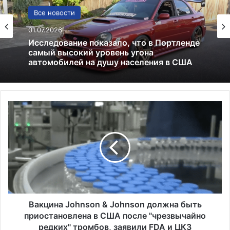
США
Все новости
13.06.2025
01.07.2026
Америка имеет огромный избыток сыра
В
Исследование показало, что в Портленде
а
самый высокий уровень угона
к
автомобилей на душу населения в США
ц
и
н
а
J
o
h
Вакцина Johnson & Johnson должна быть
n
приостановлена в США после "чрезвычайно
s
редких" тромбов, заявили FDA и ЦКЗ