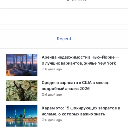
о
м
б
о
в
,
Recent
з
а
я
Аренда недвижимости в Нью-Йорке —
в
9 лучших вариантов, жилье New York
и
л
6 дней ago
и
F
Средняя зарплата в США в месяц:
D
подробный анализ 2026
A
6 дней ago
и
Ц
Харам это: 15 шокирующих запретов в
К
исламе, о которых важно знать
З
6 дней ago