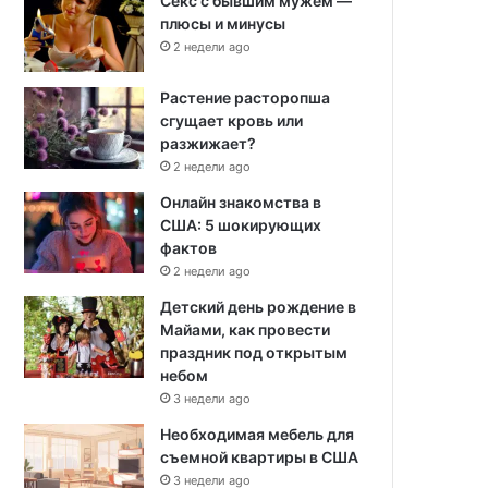
Секс с бывшим мужем —
плюсы и минусы
2 недели ago
Растение расторопша
сгущает кровь или
разжижает?
2 недели ago
Онлайн знакомства в
США: 5 шокирующих
фактов
2 недели ago
Детский день рождение в
Майами, как провести
праздник под открытым
небом
3 недели ago
Необходимая мебель для
съемной квартиры в США
3 недели ago