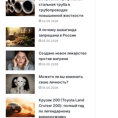
стальная труба в
трубопроводах
повышенной жесткости
22.05.2026
А почему ашваганда
запрещена в России
05.05.2026
Создано новое лекарство
против мигрени
05.05.2026
Можете ли вы изменить
свою личность?
05.05.2026
Крузак 200 (Toyota Land
Cruiser 200): полный гид
по легендарному
внедорожнику