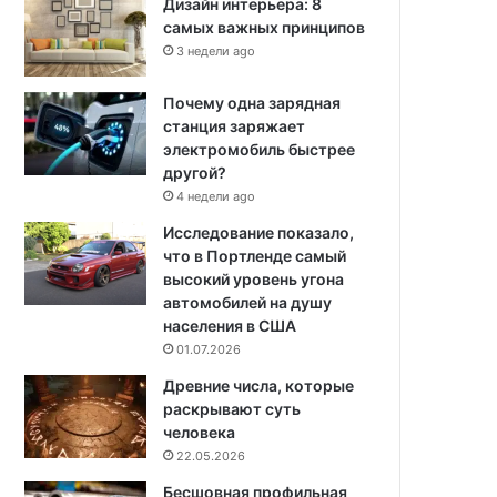
Дизайн интерьера: 8
самых важных принципов
3 недели ago
Почему одна зарядная
станция заряжает
электромобиль быстрее
другой?
4 недели ago
Исследование показало,
что в Портленде самый
высокий уровень угона
автомобилей на душу
населения в США
01.07.2026
Древние числа, которые
раскрывают суть
человека
22.05.2026
Бесшовная профильная