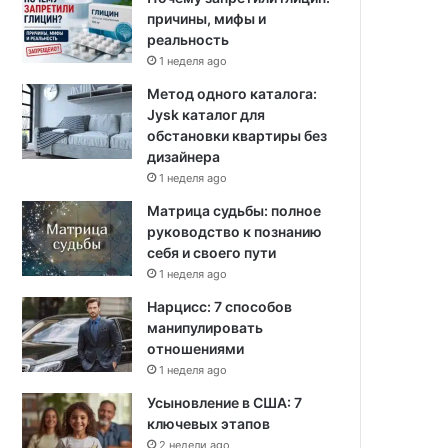
причины, мифы и
реальность
1 неделя ago
Метод одного каталога:
Jysk каталог для
обстановки квартиры без
дизайнера
1 неделя ago
Матрица судьбы: полное
руководство к познанию
себя и своего пути
1 неделя ago
Нарцисс: 7 способов
манипулировать
отношениями
1 неделя ago
Усыновление в США: 7
ключевых этапов
2 недели ago