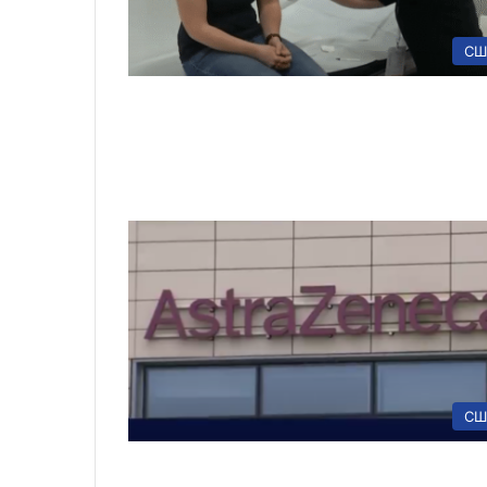
СШ
СШ