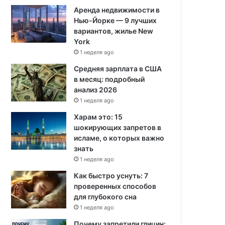
Аренда недвижимости в
Нью-Йорке — 9 лучших
вариантов, жилье New
York
1 неделя ago
Средняя зарплата в США
в месяц: подробный
анализ 2026
1 неделя ago
Харам это: 15
шокирующих запретов в
исламе, о которых важно
знать
1 неделя ago
Как быстро уснуть: 7
проверенных способов
для глубокого сна
1 неделя ago
Почему запретили глицин: