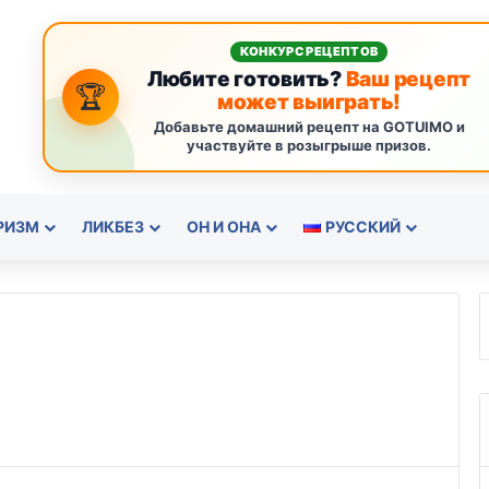
КОНКУРС РЕЦЕПТОВ
Любите готовить?
Ваш рецепт
🏆
может выиграть!
Добавьте домашний рецепт на GOTUIMO и
участвуйте в розыгрыше призов.
РИЗМ
ЛИКБЕЗ
ОН И ОНА
РУССКИЙ