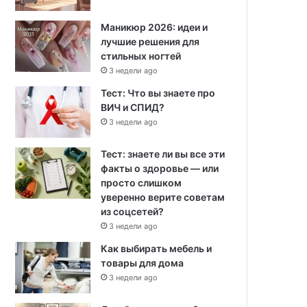
Маникюр 2026: идеи и
лучшие решения для
стильных ногтей
3 недели ago
Тест: Что вы знаете про
ВИЧ и СПИД?
3 недели ago
Тест: знаете ли вы все эти
факты о здоровье — или
просто слишком
уверенно верите советам
из соцсетей?
3 недели ago
Как выбирать мебель и
товары для дома
3 недели ago