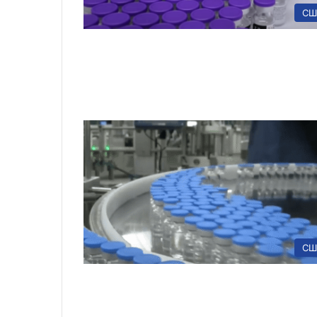
СШ
СШ