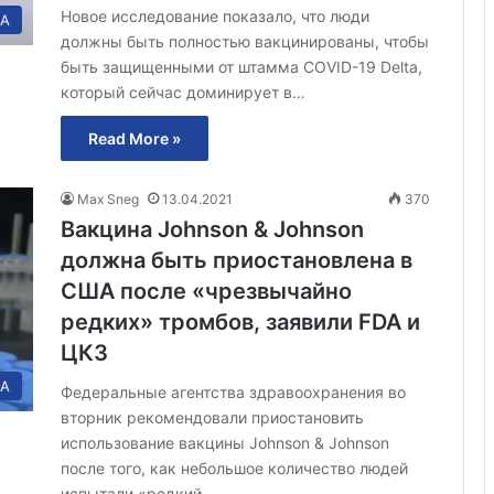
Новое исследование показало, что люди
А
должны быть полностью вакцинированы, чтобы
быть защищенными от штамма COVID-19 Delta,
который сейчас доминирует в…
Read More »
Max Sneg
13.04.2021
370
Вакцина Johnson & Johnson
должна быть приостановлена в
США после «чрезвычайно
редких» тромбов, заявили FDA и
ЦКЗ
А
Федеральные агентства здравоохранения во
вторник рекомендовали приостановить
использование вакцины Johnson & Johnson
после того, как небольшое количество людей
испытали «редкий…