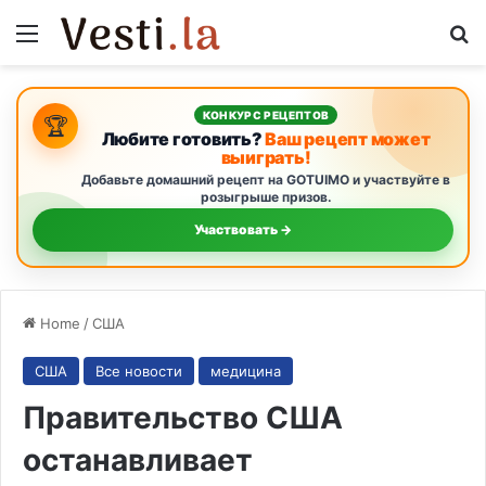
Menu
S
КОНКУРС РЕЦЕПТОВ
🏆
Любите готовить?
Ваш рецепт может
выиграть!
Добавьте домашний рецепт на GOTUIMO и участвуйте в
розыгрыше призов.
Участвовать →
Home
/
США
США
Все новости
медицина
Правительство США
останавливает