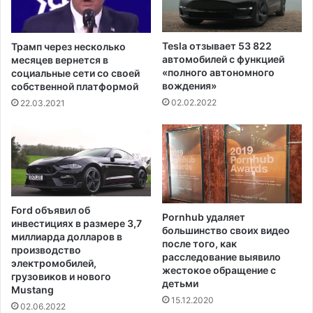
о
ш
н
и
а
н
Tesla отзывает 53 822
Трамп через несколько
в
с
автомобилей с функцией
месяцев вернется в
и
т
«полного автономного
социальные сети со своей
р
в
вождения»
собственной платформой
у
а
02.02.2022
22.03.2021
с
д
а
р
в
у
С
г
Ш
и
А
х
о
ш
Ford объявил об
б
Pornhub удаляет
т
инвестициях в размере 3,7
н
большинство своих видео
а
миллиарда долларов в
после того, как
а
т
производство
расследование выявило
р
о
электромобилей,
жестокое обращение с
у
в
грузовиков и нового
детьми
ж
Mustang
в
15.12.2020
е
в
02.06.2022