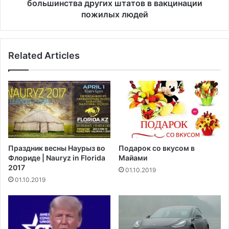
ь
большинства других штатов в вакцинации
а
ю
пожилых людей
й
-
и
Д
н
ж
д
Related Articles
е
и
р
й
с
с
и
к
о
о
т
г
с
о
т
ш
а
Праздник весны Наурыз во
Подарок со вкусом в
т
ю
Флориде | Nauryz in Florida
Майами
а
т
2017
01.10.2019
м
о
01.10.2019
м
т
а
б
к
о
о
л
р
ь