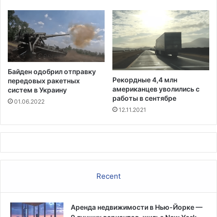
н
а
в
к
К
ц
а
и
л
н
и
а
ф
ц
Байден одобрил отправку
о
и
Рекордные 4,4 млн
передовых ракетных
р
и
американцев уволились с
систем в Украину
н
п
работы в сентябре
01.06.2022
и
о
12.11.2021
и
ж
и
л
ы
х
л
Recent
ю
д
е
Аренда недвижимости в Нью-Йорке —
й