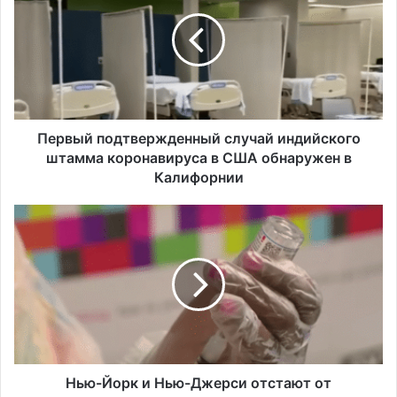
р
в
ы
й
п
о
д
т
Первый подтвержденный случай индийского
в
штамма коронавируса в США обнаружен в
е
Калифорнии
р
ж
Н
д
ь
е
ю
н
-
н
Й
ы
о
й
р
с
к
л
и
у
Н
Нью-Йорк и Нью-Джерси отстают от
ч