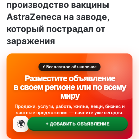
производство вакцины
AstraZeneca на заводе,
который пострадал от
заражения
⚡ Бесплатное объявление
Разместите объявление
в своем регионе или по всему
миру
Продажи, услуги, работа, жилье, вещи, бизнес и
частные предложения — начните уже сегодня.
🌍
+ ДОБАВИТЬ ОБЪЯВЛЕНИЕ