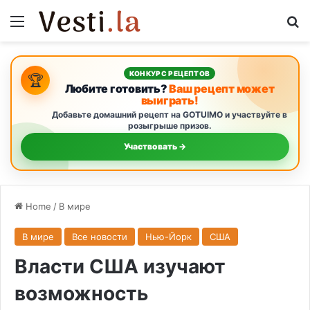
Menu
S
КОНКУРС РЕЦЕПТОВ
🏆
Любите готовить?
Ваш рецепт может
выиграть!
Добавьте домашний рецепт на GOTUIMO и участвуйте в
розыгрыше призов.
Участвовать →
Home
/
В мире
В мире
Все новости
Нью-Йорк
США
Власти США изучают
возможность