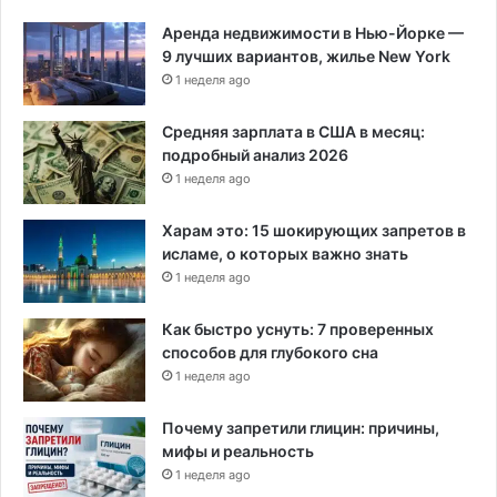
й
с
Аренда недвижимости в Нью-Йорке —
к
9 лучших вариантов, жилье New York
1 неделя ago
Средняя зарплата в США в месяц:
подробный анализ 2026
1 неделя ago
Харам это: 15 шокирующих запретов в
исламе, о которых важно знать
1 неделя ago
Как быстро уснуть: 7 проверенных
способов для глубокого сна
1 неделя ago
Почему запретили глицин: причины,
мифы и реальность
1 неделя ago