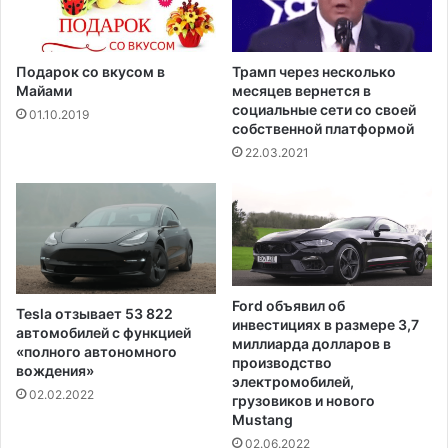
о
т
в
с
е
а
т
м
Подарок со вкусом в
Трамп через несколько
н
ы
Майами
месяцев вернется в
и
й
социальные сети со своей
01.10.2019
к
собственной платформой
в
а
о
22.03.2021
п
л
о
н
н
у
а
ю
ц
щ
и
и
о
й
Ford объявил об
Tesla отзывает 53 822
н
д
инвестициях в размере 3,7
автомобилей с функцией
а
е
миллиарда долларов в
«полного автономного
л
н
производство
вождения»
ь
электромобилей,
ь
02.02.2022
н
грузовиков и нового
в
Mustang
о
и
й
02.06.2022
с