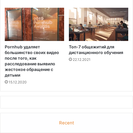
б
т
е
о
з
р
о
и
п
и
а
в
с
ы
Pornhub удаляет
Топ-7 общежитий для
н
б
большинство своих видео
дистанционного обучения
о
о
после того, как
22.12.2021
с
р
расследование выявило
т
о
жестокое обращение с
и
в
детьми
о
в
15.12.2020
в
С
ы
Ш
в
А
о
"
д
е
Recent
в
о