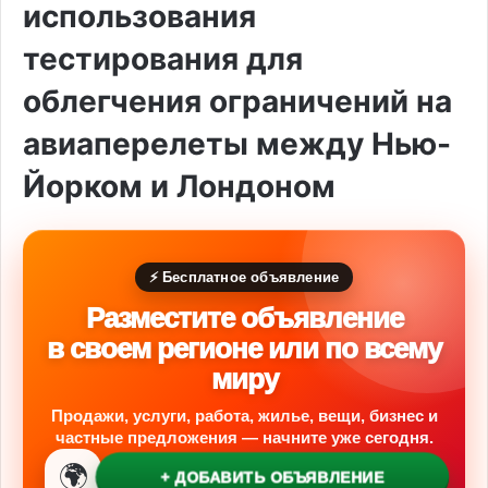
использования
тестирования для
облегчения ограничений на
авиаперелеты между Нью-
Йорком и Лондоном
⚡ Бесплатное объявление
Разместите объявление
в своем регионе или по всему
миру
Продажи, услуги, работа, жилье, вещи, бизнес и
частные предложения — начните уже сегодня.
🌍
+ ДОБАВИТЬ ОБЪЯВЛЕНИЕ