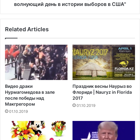
р
ж
волнующий день в истории выборов в США"
а
д
л
а
о
е
т
Related Articles
т
к
,
л
ч
о
т
н
о
и
3
л
н
з
о
а
я
Видео драки
Праздник весны Наурыз во
я
б
Нурмагомедова в зале
Флориде | Nauryz in Florida
в
р
после победы над
2017
л
я
Макгрегором‍
01.10.2019
е
"
01.10.2019
н
б
и
у
е
д
с
е