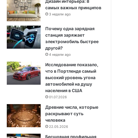
Дизайн интерьера: 8
самых важных принципов
3 недели ago
Почему одна зарядная
станция заряжает
электромобиль быстрее
другой?
4 недели ago
Исследование показало,
что в Портленде самый
высокий уровень угона
автомобилей на душу
населения в США
01.07.2026
Древние числа, которые
раскрывают суть
человека
22.05.2026
Бесшовная профильная