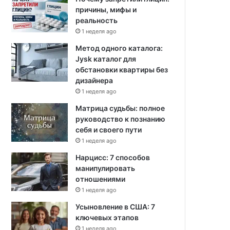
причины, мифы и
реальность
1 неделя ago
Метод одного каталога:
Jysk каталог для
обстановки квартиры без
дизайнера
1 неделя ago
Матрица судьбы: полное
руководство к познанию
себя и своего пути
1 неделя ago
Нарцисс: 7 способов
манипулировать
отношениями
1 неделя ago
Усыновление в США: 7
ключевых этапов
1 неделя ago