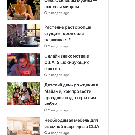
Секс с бывшим мужем —
плюсы и минусы
2 недели ago
Растение расторопша
сгущает кровь или
разжижает?
2 недели ago
Онлайн знакомства в
США: 5 шокирующих
фактов
2 недели ago
Детский день рождение в
Майами, как провести
праздник под открытым
небом
2 недели ago
Необходимая мебель для
съемной квартиры в США
3 недели ago