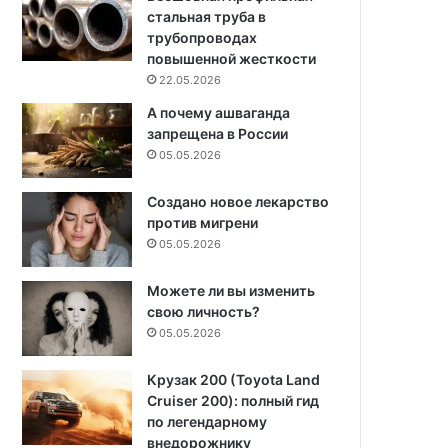
стальная труба в
трубопроводах
повышенной жесткости
22.05.2026
А почему ашваганда
запрещена в России
05.05.2026
Создано новое лекарство
против мигрени
05.05.2026
Можете ли вы изменить
свою личность?
05.05.2026
Крузак 200 (Toyota Land
Cruiser 200): полный гид
по легендарному
внедорожнику