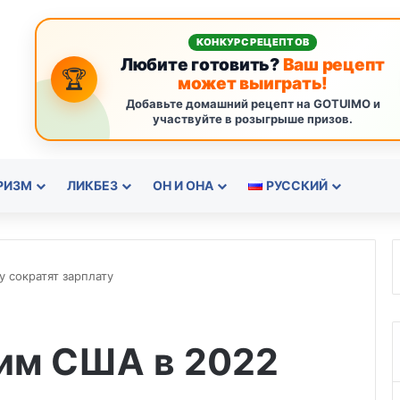
КОНКУРС РЕЦЕПТОВ
Любите готовить?
Ваш рецепт
🏆
может выиграть!
Добавьте домашний рецепт на GOTUIMO и
участвуйте в розыгрыше призов.
РИЗМ
ЛИКБЕЗ
ОН И ОНА
РУССКИЙ
 сократят зарплату
им США в 2022