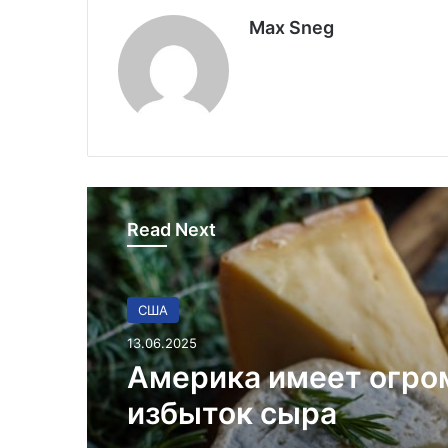
Max Sneg
Read Next
США
В мире
13.06.2025
26.03.2025
Америка имеет огр
избыток сыра