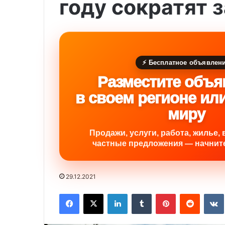
году сократят 
⚡ Бесплатное объявлен
Разместите объя
в своем регионе ил
миру
Продажи, услуги, работа, жилье, 
частные предложения — начните
29.12.2021
Facebook
X
LinkedIn
Tumblr
Pinterest
Reddit
VK