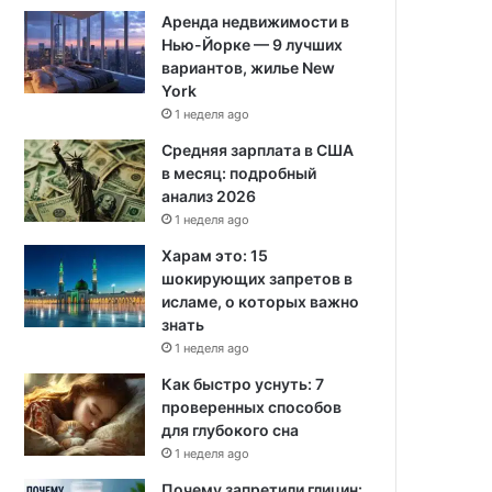
Аренда недвижимости в
Нью-Йорке — 9 лучших
вариантов, жилье New
York
1 неделя ago
Средняя зарплата в США
в месяц: подробный
анализ 2026
1 неделя ago
Харам это: 15
шокирующих запретов в
исламе, о которых важно
знать
1 неделя ago
Как быстро уснуть: 7
проверенных способов
для глубокого сна
1 неделя ago
Почему запретили глицин: