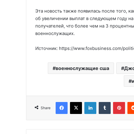
Эта новость также появилась после того, к
об увеличении выплат в следующем году на
получателей, что более чем на 3 процентн
военнослужащих.
Источник: https://www.foxbusiness.com/politi
военнослужащие сша
Джо
Facebook
X
LinkedIn
Tumblr
Pinterest
Share