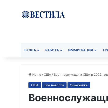
В США
РАБОТА
ИММИГРАЦИЯ
ТУ
Home
/
США
/
Военнослужащим США в 2022 году
США
Все новости
Экономика
Военнослужащ