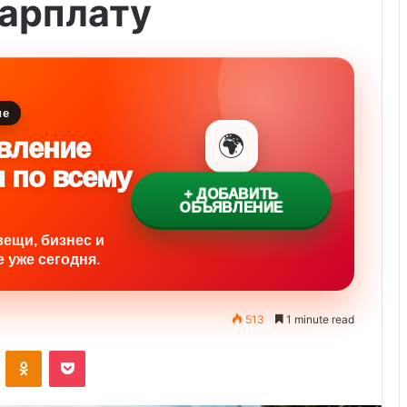
зарплату
ие
🌍
вление
и по всему
+ ДОБАВИТЬ
ОБЪЯВЛЕНИЕ
вещи, бизнес и
 уже сегодня.
513
1 minute read
ontakte
Odnoklassniki
Pocket