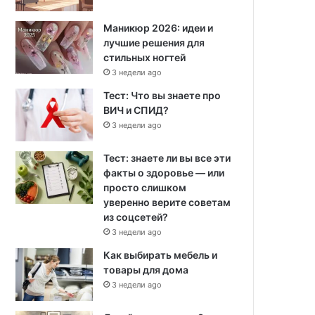
Маникюр 2026: идеи и
лучшие решения для
стильных ногтей
3 недели ago
Тест: Что вы знаете про
ВИЧ и СПИД?
3 недели ago
Тест: знаете ли вы все эти
факты о здоровье — или
просто слишком
уверенно верите советам
из соцсетей?
3 недели ago
Как выбирать мебель и
товары для дома
3 недели ago