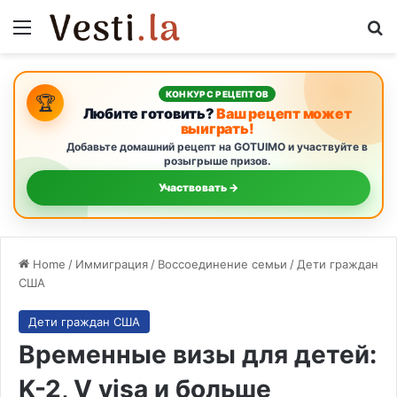
Menu
Se
КОНКУРС РЕЦЕПТОВ
🏆
Любите готовить?
Ваш рецепт может
выиграть!
Добавьте домашний рецепт на GOTUIMO и участвуйте в
розыгрыше призов.
Участвовать →
Home
/
Иммиграция
/
Воссоединение семьи
/
Дети граждан
США
Дети граждан США
Временные визы для детей:
K-2, V visa и больше