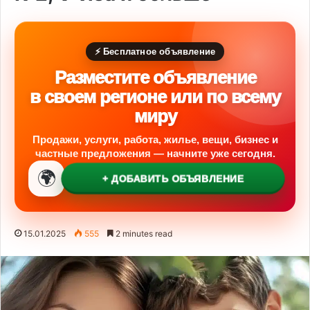
⚡ Бесплатное объявление
Разместите объявление
в своем регионе или по всему
миру
Продажи, услуги, работа, жилье, вещи, бизнес и
частные предложения — начните уже сегодня.
🌍
+ ДОБАВИТЬ ОБЪЯВЛЕНИЕ
15.01.2025
555
2 minutes read