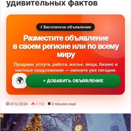
удивительных фактов
⚡ Бесплатное объявление
Разместите объявление
в своем регионе или по всему
миру
Продажи, услуги, работа, жилье, вещи, бизнес и
частные предложения — начните уже сегодня.
🌍
+ ДОБАВИТЬ ОБЪЯВЛЕНИЕ
31.12.2024
2 152
3 minutes read