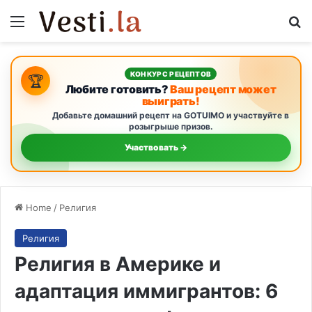
Menu
Se
КОНКУРС РЕЦЕПТОВ
🏆
Любите готовить?
Ваш рецепт может
выиграть!
Добавьте домашний рецепт на GOTUIMO и участвуйте в
розыгрыше призов.
Участвовать →
Home
/
Религия
Религия
Религия в Америке и
адаптация иммигрантов: 6