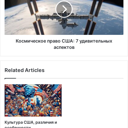
7
удивительных
аспектов
Космическое право США: 7 удивительных
аспектов
Related Articles
Культура США, различия и
особенности