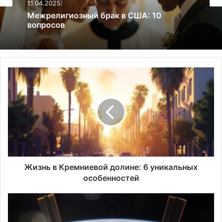
06.02.2025
Халяль это: 14 ключевых аспектов
исламского образа жизни
Жизнь
в
Кремниевой
долине:
6
уникальных
особенностей
Жизнь в Кремниевой долине: 6 уникальных
особенностей
Космическое
право
США: