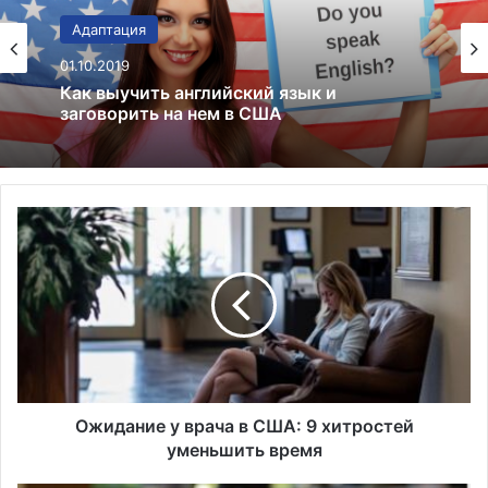
Языковые курсы
23.12.2024
Адаптация
4 Программы английского в США:
01.10.2019
Быстрый гид по выбору
Ожидание
у
Как выучить английский язык и
заговорить на нем в США
врача
в
США:
9
хитростей
уменьшить
время
Ожидание у врача в США: 9 хитростей
уменьшить время