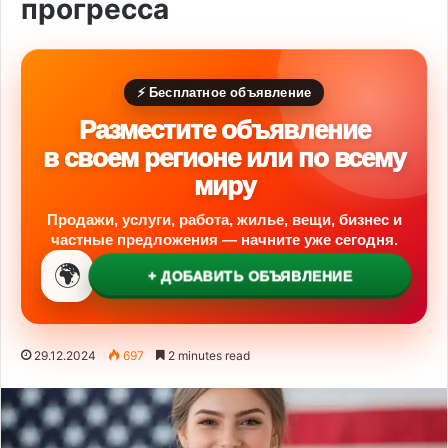
прогресса
⚡ Бесплатное объявление
Разместите объявление
в своем регионе или по всему
миру
Продажи, услуги, работа, жилье, вещи, бизнес и
частные предложения — начните уже сегодня.
🌍
+ ДОБАВИТЬ ОБЪЯВЛЕНИЕ
29.12.2024
697
2 minutes read