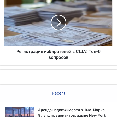
Регистрация
избирателей
в
США:
Топ-6
вопросов
Регистрация избирателей в США: Топ-6
вопросов
Recent
Аренда недвижимости в Нью-Йорке —
9 лучших вариантов, жилье New York