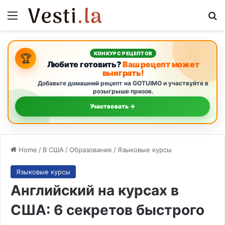
Menu
Se
КОНКУРС РЕЦЕПТОВ
🏆
Любите готовить?
Ваш рецепт может
выиграть!
Добавьте домашний рецепт на GOTUIMO и участвуйте в
розыгрыше призов.
Участвовать →
Home
/
В США
/
Образование
/
Языковые курсы
Языковые курсы
Английский на курсах в
США: 6 секретов быстрого