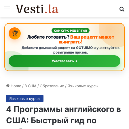
Menu
Se
КОНКУРС РЕЦЕПТОВ
🏆
Любите готовить?
Ваш рецепт может
выиграть!
Добавьте домашний рецепт на GOTUIMO и участвуйте в
розыгрыше призов.
Участвовать →
Home
/
В США
/
Образование
/
Языковые курсы
Языковые курсы
4 Программы английского в
США: Быстрый гид по