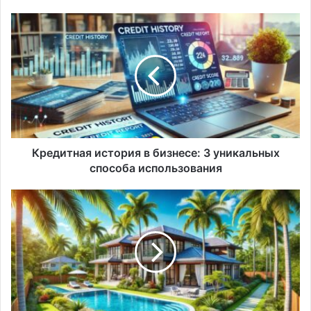
Кредитная
история
в
бизнесе:
3
уникальных
способа
использования
Кредитная история в бизнесе: 3 уникальных
способа использования
Как
купить
дом
в
США:
гид,
7
шагов