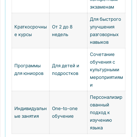
экзаменам
Для быстрого
Краткосрочны
От 2 до 8
улучшения
е курсы
недель
разговорных
навыков
Сочетание
обучения с
Программы
Для детей и
культурными
для юниоров
подростков
мероприятиям
и
Персонализир
ованный
Индивидуальн
One-to-one
подход к
ые занятия
обучение
изучению
языка