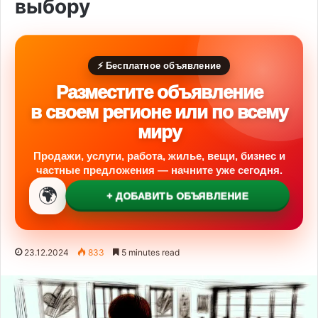
выбору
⚡ Бесплатное объявление
Разместите объявление
в своем регионе или по всему
миру
Продажи, услуги, работа, жилье, вещи, бизнес и
частные предложения — начните уже сегодня.
🌍
+ ДОБАВИТЬ ОБЪЯВЛЕНИЕ
23.12.2024
833
5 minutes read