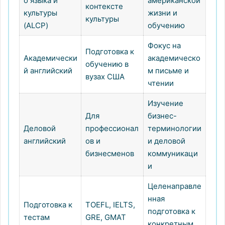
о языка и
американской
контексте
культуры
жизни и
культуры
(ALCP)
обучению
Фокус на
Подготовка к
Академически
академическо
обучению в
й английский
м письме и
вузах США
чтении
Изучение
Для
бизнес-
Деловой
профессионал
терминологии
английский
ов и
и деловой
бизнесменов
коммуникаци
и
Целенаправле
нная
Подготовка к
TOEFL, IELTS,
подготовка к
тестам
GRE, GMAT
конкретным