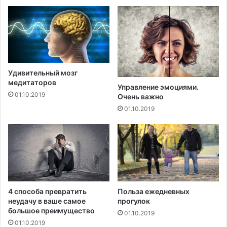
т
р
е
н
и
р
о
Удивительный мозг
в
медитаторов
Управление эмоциями.
к
01.10.2019
Очень важно
и
01.10.2019
?
4 способа превратить
Польза ежедневных
неудачу в ваше самое
прогулок
большое преимущество
01.10.2019
01.10.2019