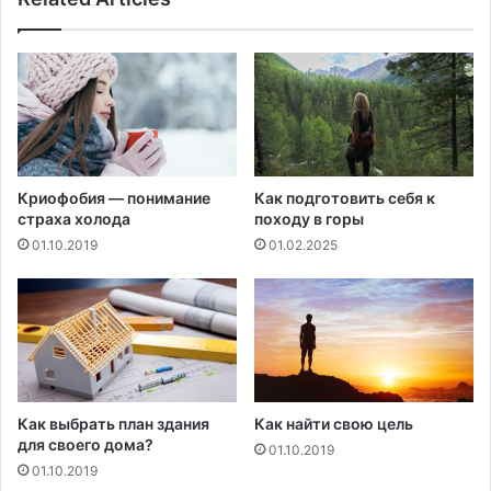
л
ь
т
е
р
а
в
л
Криофобия — понимание
Как подготовить себя к
и
страха холода
походу в горы
я
01.10.2019
01.02.2025
е
т
н
а
ж
е
н
с
Как выбрать план здания
Как найти свою цель
к
для своего дома?
01.10.2019
и
01.10.2019
е