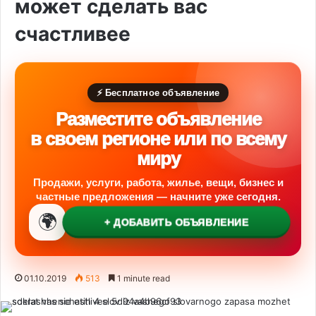
может сделать вас
счастливее
⚡ Бесплатное объявление
Разместите объявление
в своем регионе или по всему
миру
Продажи, услуги, работа, жилье, вещи, бизнес и
частные предложения — начните уже сегодня.
🌍
+ ДОБАВИТЬ ОБЪЯВЛЕНИЕ
01.10.2019
513
1 minute read