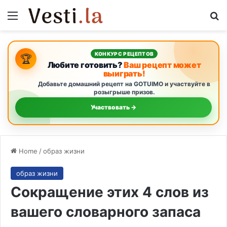
Menu
S
КОНКУРС РЕЦЕПТОВ
🏆
Любите готовить?
Ваш рецепт может
выиграть!
Добавьте домашний рецепт на GOTUIMO и участвуйте в
розыгрыше призов.
Участвовать →
Home
/
образ жизни
образ жизни
Сокращение этих 4 слов из
вашего словарного запаса