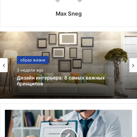
Max Sneg
Он и Она
образ жизни
03.12.2025
3 недели ago
Как перейти от знакомства к дружбе
В
Дизайн интерьера: 8 самых важных
ч
принципов
е
м