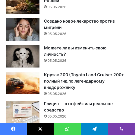
России
05.05.2026
Создано новое лекарство против
мигрени
05.05.2026
Можете ли вы изменить свою
личность?
05.05.2026
Крузак 200 (Toyota Land Cruiser 200):
полный гид по легендарному
внедорожнику
05.05.2026
Глицин — это фейк или реальное
средство
05.05.2026
Загадки с подвохом: 75 лучших хитрых
Facebook
X
WhatsApp
Telegram
Viber