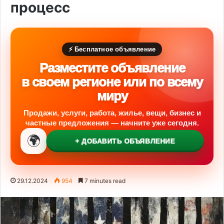
процесс
⚡ Бесплатное объявление
Разместите объявление
в своем регионе или по всему
миру
Продажи, услуги, работа, жилье, вещи, бизнес и
частные предложения — начните уже сегодня.
🌍
+ ДОБАВИТЬ ОБЪЯВЛЕНИЕ
29.12.2024
954
7 minutes read