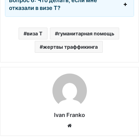
Вопрос 6: Что делать, если мне
отказали в визе Т?
виза T
гуманитарная помощь
жертвы траффикинга
Ivan Franko
Website