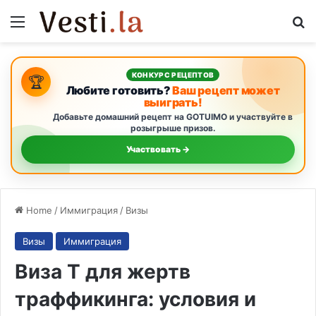
Menu
Se
КОНКУРС РЕЦЕПТОВ
🏆
Любите готовить?
Ваш рецепт может
выиграть!
Добавьте домашний рецепт на GOTUIMO и участвуйте в
розыгрыше призов.
Участвовать →
Home
/
Иммиграция
/
Визы
Визы
Иммиграция
Виза T для жертв
траффикинга: условия и