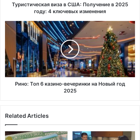
ключевых
Туристическая виза в США: Получение в 2025
изменения
году: 4 ключевых изменения
Рино:
Топ
6
казино-
вечеринки
на
Новый
год
2025
Рино: Топ 6 казино-вечеринки на Новый год
2025
Related Articles