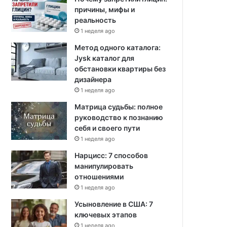
причины, мифы и
реальность
1 неделя ago
Метод одного каталога:
Jysk каталог для
обстановки квартиры без
дизайнера
1 неделя ago
Матрица судьбы: полное
руководство к познанию
себя и своего пути
1 неделя ago
Нарцисс: 7 способов
манипулировать
отношениями
1 неделя ago
Усыновление в США: 7
ключевых этапов
1 неделя ago