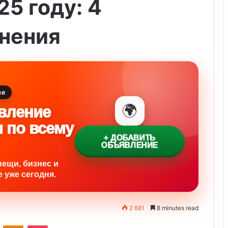
25 году: 4
нения
ие
🌍
вление
и по всему
+ ДОБАВИТЬ
ОБЪЯВЛЕНИЕ
вещи, бизнес и
 уже сегодня.
2 681
8 minutes read
VKontakte
Odnoklassniki
Pocket