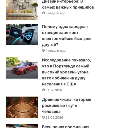
Дизайн интерьера: 8
самых важных принципов
3 недели ago
Почему одна зарядная
станция заряжает
электромобиль быстрее
другой?
4 недели ago
Исследование показало,
что в Портленде самый
высокий уровень угона
автомобилей на душу
населения в США
01.07.2026
Древние числа, которые
раскрывают суть
человека
22.05.2026
Бесшовная профильная