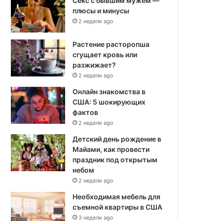
Секс с бывшим мужем —
плюсы и минусы
2 недели ago
Растение расторопша
сгущает кровь или
разжижает?
2 недели ago
Онлайн знакомства в
США: 5 шокирующих
фактов
2 недели ago
Детский день рождение в
Майами, как провести
праздник под открытым
небом
2 недели ago
Необходимая мебель для
съемной квартиры в США
3 недели ago