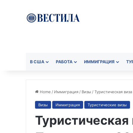
В США
РАБОТА
ИММИГРАЦИЯ
ТУ
Home
/
Иммиграция
/
Визы
/
Туристическая виза
Визы
Иммиграция
Туристические визы
Туристическая 