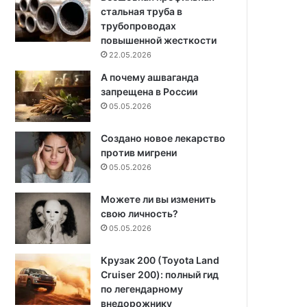
стальная труба в
трубопроводах
повышенной жесткости
22.05.2026
А почему ашваганда
запрещена в России
05.05.2026
Создано новое лекарство
против мигрени
05.05.2026
Можете ли вы изменить
свою личность?
05.05.2026
Крузак 200 (Toyota Land
Cruiser 200): полный гид
по легендарному
внедорожнику