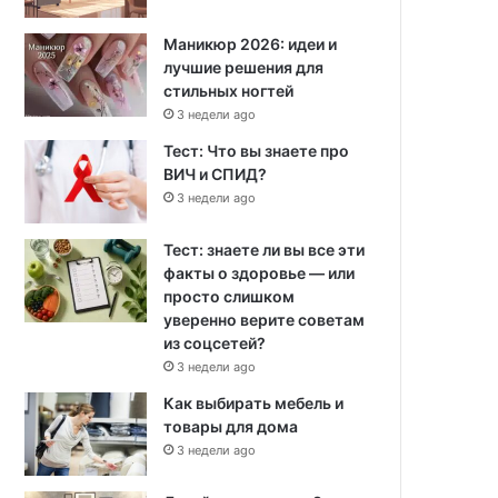
Маникюр 2026: идеи и
лучшие решения для
стильных ногтей
3 недели ago
Тест: Что вы знаете про
ВИЧ и СПИД?
3 недели ago
Тест: знаете ли вы все эти
факты о здоровье — или
просто слишком
уверенно верите советам
из соцсетей?
3 недели ago
Как выбирать мебель и
товары для дома
3 недели ago