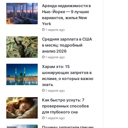
Аренда недвижимости в
Нью-Йорке — 9 лучших
вариантов, жилье New
York
1 неделя ago
Средняя зарплата в США
в месяц: подробный
анализ 2026
1 неделя ago
Харам это: 15
шокирующих запретов в
исламе, о которых важно
знать
1 неделя ago
Как быстро уснуть: 7
проверенных способов
для глубокого сна
1 неделя ago
Почему запретили глицин: