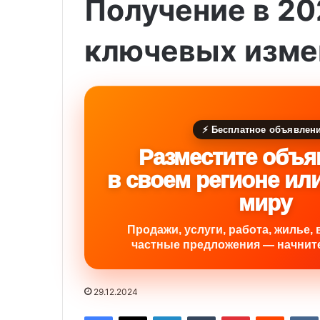
Получение в 20
ключевых изме
⚡ Бесплатное объявлен
Разместите объя
в своем регионе ил
миру
Продажи, услуги, работа, жилье, 
частные предложения — начните
29.12.2024
Facebook
X
LinkedIn
Tumblr
Pinterest
Reddit