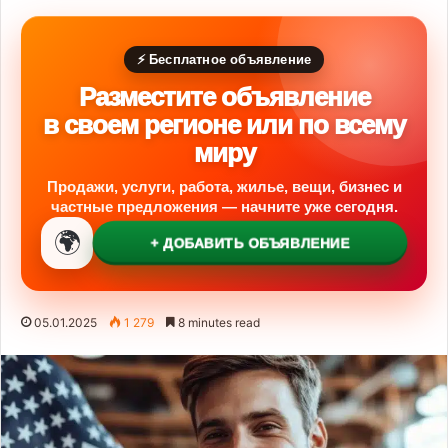
⚡ Бесплатное объявление
Разместите объявление
в своем регионе или по всему
миру
Продажи, услуги, работа, жилье, вещи, бизнес и
частные предложения — начните уже сегодня.
🌍
+ ДОБАВИТЬ ОБЪЯВЛЕНИЕ
05.01.2025
1 279
8 minutes read