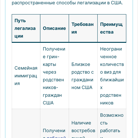
распространенные способы легализации в США.
Путь
Требован
Преимущ
легализа
Описание
ия
ества
ции
Получени
Неограни
е грин-
ченное
карты
Близкое
количеств
Семейная
через
родство с
о виз для
иммиграц
родствен
граждани
ближайши
ия
ников-
ном США
х
граждан
родствен
США
ников
Возможно
Наличие
сть
Получени
востребов
работать