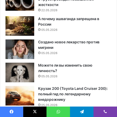
жесткости
22.05.2026
А почему ашваганда запрещена в
России
05.05.2026
Создано новое лекарство против
мигрени
05.05.2026
Можете ли вы изменить свою
личность?
05.05.2026
Крузак 200 (Toyota Land Cruiser 200):
полный гид по легендарному
внедорожнику
05.05.2026
Глицин — это фейк или реальное
Facebook
X
WhatsApp
Telegram
Viber