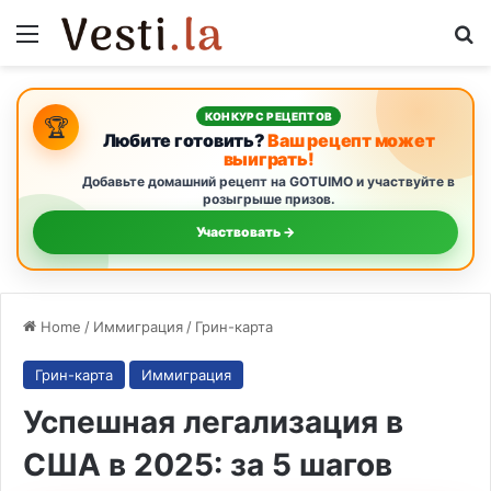
Menu
Se
КОНКУРС РЕЦЕПТОВ
🏆
Любите готовить?
Ваш рецепт может
выиграть!
Добавьте домашний рецепт на GOTUIMO и участвуйте в
розыгрыше призов.
Участвовать →
Home
/
Иммиграция
/
Грин-карта
Грин-карта
Иммиграция
Успешная легализация в
США в 2025: за 5 шагов