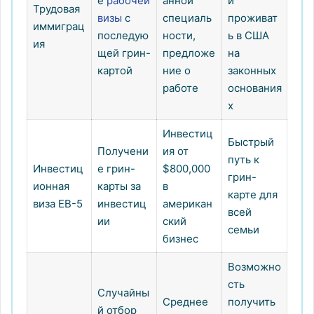
е
рабочей
анной
и
Трудовая
визы
с
специаль
проживат
иммиграц
последую
ности,
ь в США
ия
щей грин-
предложе
на
картой
ние о
законных
работе
основания
х
Инвестиц
Быстрый
Получени
ия от
путь к
Инвестиц
е грин-
$800,000
грин-
ионная
карты за
в
карте для
виза EB-5
инвестиц
американ
всей
ии
ский
семьи
бизнес
Возможно
сть
Случайны
Среднее
получить
й отбор