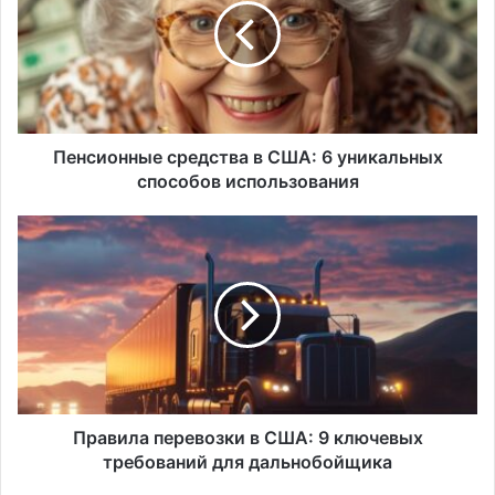
США:
6
уникальных
способов
использования
Пенсионные средства в США: 6 уникальных
способов использования
Правила
перевозки
в
США:
9
ключевых
требований
для
дальнобойщика
Правила перевозки в США: 9 ключевых
требований для дальнобойщика