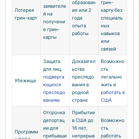
образован
грин-
заявителе
Лотерея
ие или 2
карту без
й на
грин-карт
года
специаль
получени
опыта
ных
е грин-
работы
навыков
карты
или
связей
Защита
Доказател
Возможно
для лиц,
ьства
сть
подверга
преследо
легально
Убежище
ющихся
вания в
жить и
преследо
родной
работать в
ваниям
стране
США
Отсрочка
Прибытие
депортац
в США до
Возможно
ии для
16 лет,
сть
Программ
прибывши
непрерыв
работать