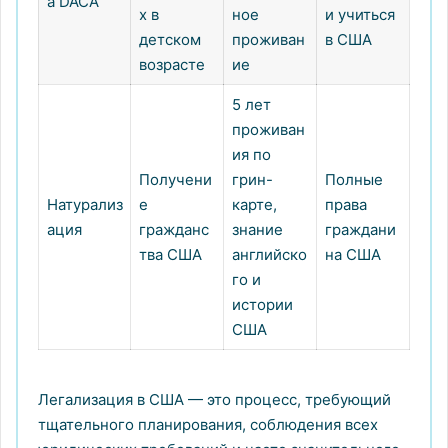
а DACA
х в
ное
и учиться
детском
проживан
в США
возрасте
ие
5 лет
проживан
ия по
Получени
грин-
Полные
Натурализ
е
карте,
права
ация
гражданс
знание
граждани
тва США
английско
на США
го и
истории
США
Легализация в США — это процесс, требующий
тщательного планирования, соблюдения всех