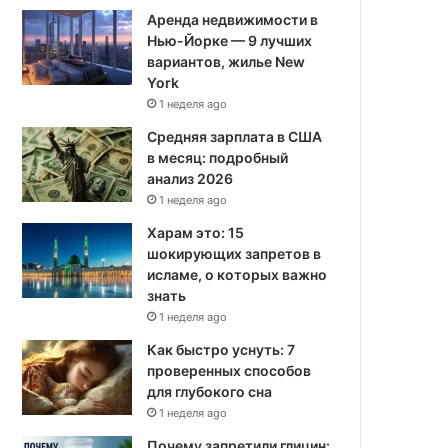
Аренда недвижимости в
Нью-Йорке — 9 лучших
вариантов, жилье New
York
1 неделя ago
Средняя зарплата в США
в месяц: подробный
анализ 2026
1 неделя ago
Харам это: 15
шокирующих запретов в
исламе, о которых важно
знать
1 неделя ago
Как быстро уснуть: 7
проверенных способов
для глубокого сна
1 неделя ago
Почему запретили глицин: