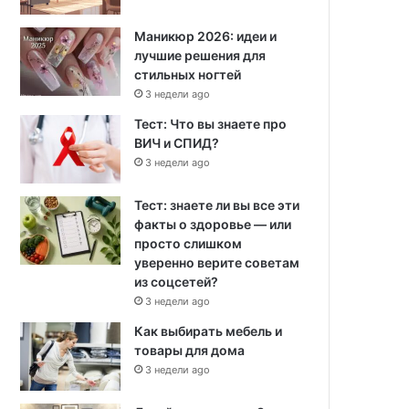
Маникюр 2026: идеи и
лучшие решения для
стильных ногтей
3 недели ago
Тест: Что вы знаете про
ВИЧ и СПИД?
3 недели ago
Тест: знаете ли вы все эти
факты о здоровье — или
просто слишком
уверенно верите советам
из соцсетей?
3 недели ago
Как выбирать мебель и
товары для дома
3 недели ago