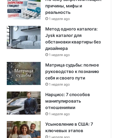
причины, мифы и
реальность
1 неделя ago
Метод одного каталога:
Jysk каталог для
обстановки квартиры без
дизайнера
1 неделя ago
Матрица судьбы: полное
руководство к познанию
себя и своего пути
1 неделя ago
Нарцисс: 7 способов
манипулировать
отношениями
1 неделя ago
Усыновление в США: 7
ключевых этапов
1 неделя ago