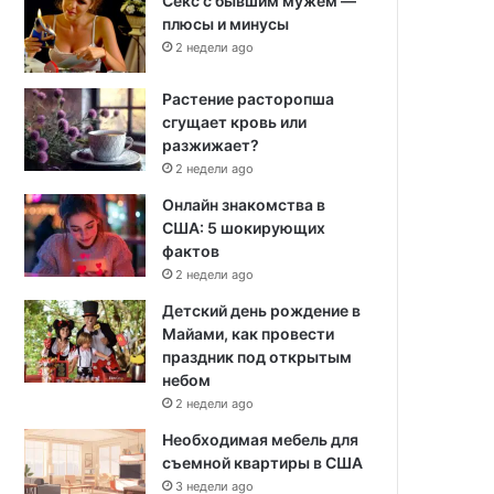
Секс с бывшим мужем —
плюсы и минусы
2 недели ago
Растение расторопша
сгущает кровь или
разжижает?
2 недели ago
Онлайн знакомства в
США: 5 шокирующих
фактов
2 недели ago
Детский день рождение в
Майами, как провести
праздник под открытым
небом
2 недели ago
Необходимая мебель для
съемной квартиры в США
3 недели ago