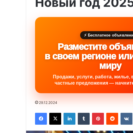
Новый год 202
⚡ Бесплатное объявлен
Разместите объя
в своем регионе ил
миру
Продажи, услуги, работа, жилье, 
частные предложения — начните
29.12.2024
Facebook
X
LinkedIn
Tumblr
Pinterest
Reddit