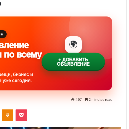
5
ие
🌍
вление
и по всему
+ ДОБАВИТЬ
ОБЪЯВЛЕНИЕ
вещи, бизнес и
 уже сегодня.
497
2 minutes read
VKontakte
Odnoklassniki
Pocket