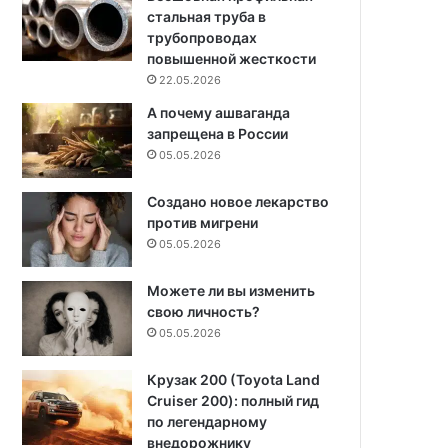
стальная труба в
трубопроводах
повышенной жесткости
22.05.2026
А почему ашваганда
запрещена в России
05.05.2026
Создано новое лекарство
против мигрени
05.05.2026
Можете ли вы изменить
свою личность?
05.05.2026
Крузак 200 (Toyota Land
Cruiser 200): полный гид
по легендарному
внедорожнику