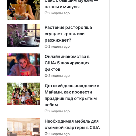
Секс с бывшим мужем —
плюсы и минусы
2 недели ago
Растение расторопша
сгущает кровь или
разжижает?
2 недели ago
Онлайн знакомства в
США: 5 шокирующих
фактов
2 недели ago
Детский день рождение в
Майами, как провести
праздник под открытым
небом
2 недели ago
Необходимая мебель для
съемной квартиры в США
2 недели ago