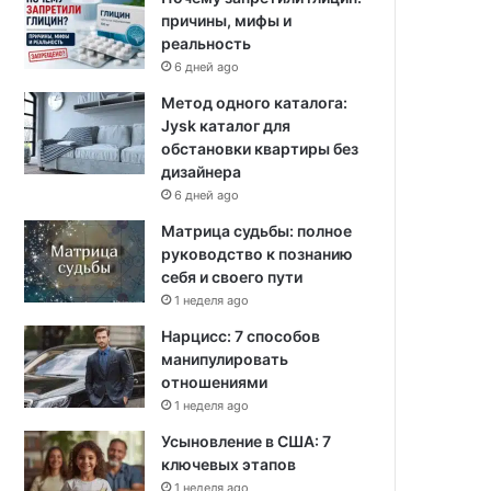
причины, мифы и
реальность
6 дней ago
Метод одного каталога:
Jysk каталог для
обстановки квартиры без
дизайнера
6 дней ago
Матрица судьбы: полное
руководство к познанию
себя и своего пути
1 неделя ago
Нарцисс: 7 способов
манипулировать
отношениями
1 неделя ago
Усыновление в США: 7
ключевых этапов
1 неделя ago