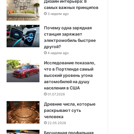
Дизайн интерьера: 8
самых важных принципов
3 недели ago
Почему одна зарядная
станция заряжает
электромобиль быстрее
другой?
4 недели ago
Исследование показало,
что в Портленде самый
высокий уровень угона
автомобилей на душу
населения в США
01.07.2026
Древние числа, которые
раскрывают суть
человека
22.05.2026
Бесшовная профильная