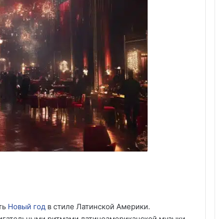
ть
Новый год
в стиле Латинской Америки.
жигательными ритмами латиноамериканской музыки.