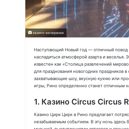
казино-вечеринки
Наступающий Новый год — отличный повод 
насладиться атмосферой азарта и веселья. 
известен как «Столица развлечений мирово
для празднования новогодних праздников в 
захватывающие шоу, вкусную кухню или прос
игры, Рино определенно станет отличным н
1. Казино Circus Circus 
Казино Цирк Цирк в Рино предлагает потря
незабываемым событием. В эту ночь здесь 
музыкой, выступлениями артистов и специа