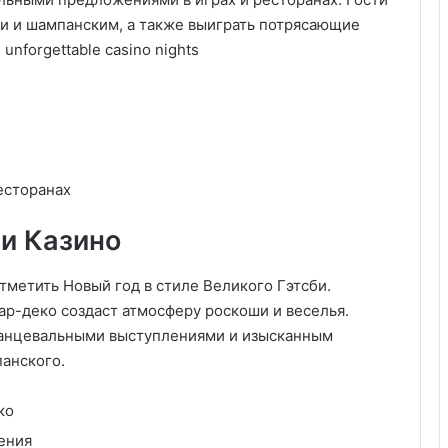
и и шампанским, а также выиграть потрясающие
nforgettable casino nights
есторанах
 и Казино
тметить Новый год в стиле Великого Гэтсби.
 ар-деко создаст атмосферу роскоши и веселья.
 танцевальными выступлениями и изысканным
анского.
ко
ения