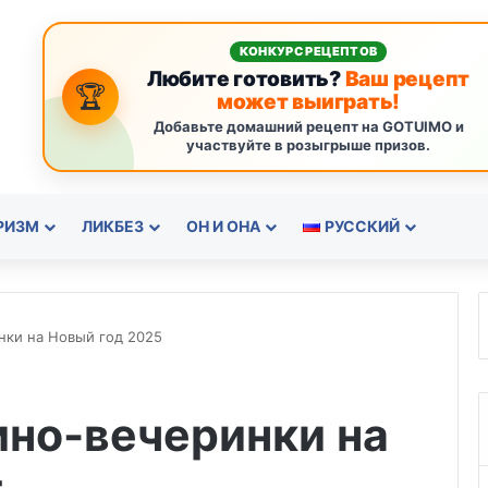
КОНКУРС РЕЦЕПТОВ
Любите готовить?
Ваш рецепт
🏆
может выиграть!
Добавьте домашний рецепт на GOTUIMO и
участвуйте в розыгрыше призов.
РИЗМ
ЛИКБЕЗ
ОН И ОНА
РУССКИЙ
инки на Новый год 2025
зино-вечеринки на