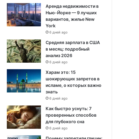
Аренда недвижимости в
Нью-Йорке — 9 лучших
вариантов, жилье New
York
6 дней ago
Средняя зарплата в США
в месяц: подробный
анализ 2026
6 дней ago
Харам это: 15
шокирующих запретов в
исламе, о которых важно
знать
6 дней ago
Как быстро уснуть: 7
проверенных способов
для глубокого сна
6 дней ago
Почему запретили глицин: