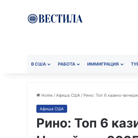
В США
РАБОТА
ИММИГРАЦИЯ
ТУ
Home
/
Aфиша США
/
Рино: Топ 6 казино-вечер
Aфиша США
Рино: Топ 6 ка