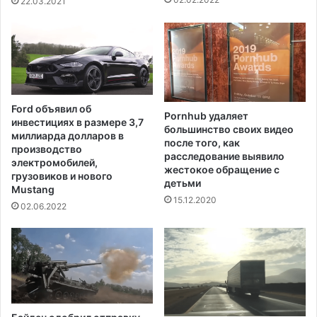
22.03.2021
л
л
ь
-
т
с
а
т
,
р
а
и
н
т
Ford объявил об
е
Pornhub удаляет
инвестициях в размере 3,7
большинство своих видео
о
миллиарда долларов в
после того, как
м
производство
расследование выявило
и
электромобилей,
жестокое обращение с
к
грузовиков и нового
детьми
Mustang
р
15.12.2020
о
02.06.2022
н