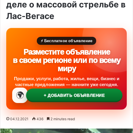
деле о массовой стрельбе в
Лас-Вегасе
⚡ Бесплатное объявление
Разместите объявление
в своем регионе или по всему
миру
Продажи, услуги, работа, жилье, вещи, бизнес и
частные предложения — начните уже сегодня.
🌍
+ ДОБАВИТЬ ОБЪЯВЛЕНИЕ
04.12.2021
436
2 minutes read