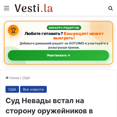
Menu
S
КОНКУРС РЕЦЕПТОВ
🏆
Любите готовить?
Ваш рецепт может
выиграть!
Добавьте домашний рецепт на GOTUIMO и участвуйте в
розыгрыше призов.
Участвовать →
Home
/
США
США
Все новости
Суд Невады встал на
сторону оружейников в