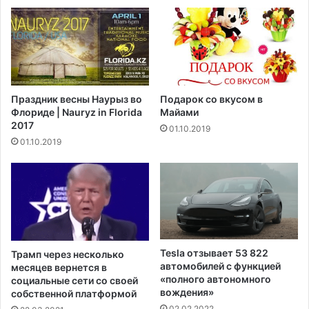
т
е
п
т
о
п
-
о
п
с
р
л
е
е
Праздник весны Наурыз во
Подарок со вкусом в
ж
р
Флориде | Nauryz in Florida
Майами
н
а
2017
01.10.2019
е
с
01.10.2019
м
п
у
р
в
о
ы
д
з
а
ы
ж
в
и
а
н
Tesla отзывает 53 822
Трамп через несколько
е
а
автомобилей с функцией
месяцев вернется в
т
У
«полного автономного
социальные сети со своей
д
вождения»
о
собственной платформой
е
л
02.02.2022