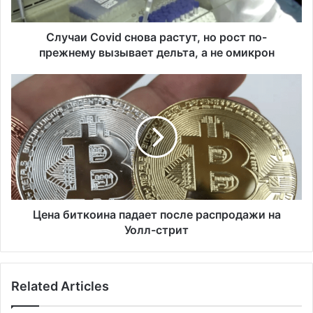
o
v
i
Случаи Covid снова растут, но рост по-
d
прежнему вызывает дельта, а не омикрон
с
н
Ц
о
е
в
н
а
а
р
б
а
и
с
т
т
к
у
о
т
и
Цена биткоина падает после распродажи на
,
н
Уолл-стрит
н
а
о
п
р
а
Related Articles
о
д
с
а