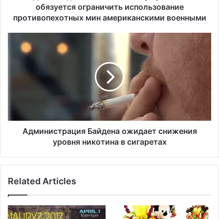
е
обязуется ограничить использование
н
противопехотных мин американскими военными
я
е
А
т
д
п
м
о
и
л
н
и
и
т
с
и
т
к
р
у
а
Администрация Байдена ожидает снижения
Т
ц
уровня никотина в сигаретах
р
и
а
я
м
Б
п
Related Articles
а
а
й
и
д
о
е