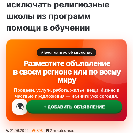
исключать религиозные
школы из программ
помощи в обучении
⚡ Бесплатное объявление
Разместите объявление
в своем регионе или по всему
миру
Продажи, услуги, работа, жилье, вещи, бизнес и
частные предложения — начните уже сегодня.
🌍
+ ДОБАВИТЬ ОБЪЯВЛЕНИЕ
21.06.2022
898
2 minutes read