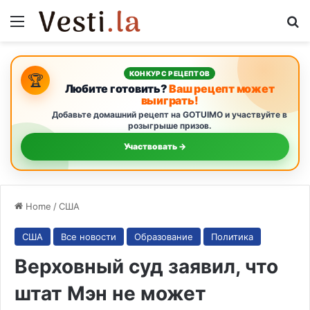
Menu
S
КОНКУРС РЕЦЕПТОВ
🏆
Любите готовить?
Ваш рецепт может
выиграть!
Добавьте домашний рецепт на GOTUIMO и участвуйте в
розыгрыше призов.
Участвовать →
Home
/
США
США
Все новости
Образование
Политика
Верховный суд заявил, что
штат Мэн не может