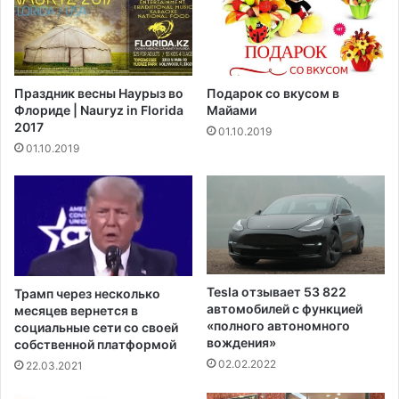
б
н
я
а
з
о
у
ж
е
и
Праздник весны Наурыз во
Подарок со вкусом в
т
д
Флориде | Nauryz in Florida
Майами
с
а
2017
01.10.2019
я
е
01.10.2019
о
т
г
с
р
н
а
и
н
ж
и
е
ч
н
и
и
Tesla отзывает 53 822
Трамп через несколько
т
я
автомобилей с функцией
месяцев вернется в
ь
у
«полного автономного
социальные сети со своей
и
вождения»
р
собственной платформой
с
о
02.02.2022
22.03.2021
п
в
о