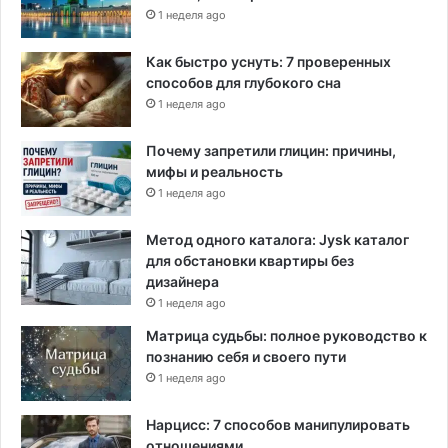
е
1 неделя ago
н
н
Как быстро уснуть: 7 проверенных
ы
способов для глубокого сна
м
1 неделя ago
и
Почему запретили глицин: причины,
мифы и реальность
1 неделя ago
Метод одного каталога: Jysk каталог
для обстановки квартиры без
дизайнера
1 неделя ago
Матрица судьбы: полное руководство к
познанию себя и своего пути
1 неделя ago
Нарцисс: 7 способов манипулировать
отношениями