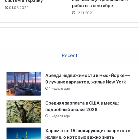
систем в Украину
н
работы в сентябре
01.06.2022
ы
12.11.2021
х
м
и
н
а
м
Recent
е
р
и
Аренда недвижимости в Нью-Йорке —
к
9 лучших вариантов, жилье New York
а
н
1 неделя ago
с
к
Средняя зарплата в США в месяц:
и
подробный анализ 2026
м
1 неделя ago
и
в
Харам это: 15 шокирующих запретов в
о
исламе, о которых важно знать