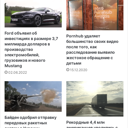
н
л
я
ь
н
з
и
о
к
в
о
Ford объявил об
а
Pornhub удаляет
т
инвестициях в размере 3,7
большинство своих видео
н
и
миллиарда долларов в
после того, как
и
н
производство
расследование выявило
е
а
электромобилей,
жестокое обращение с
п
грузовиков и нового
в
детьми
р
Mustang
с
15.12.2020
о
и
02.06.2022
т
г
и
а
в
р
о
е
п
т
е
а
х
х
Байден одобрил отправку
о
Рекордные 4,4 млн
передовых ракетных
т
американцев уволились с